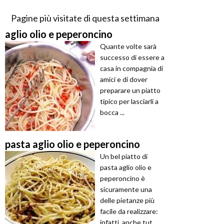
Pagine più visitate di questa settimana
aglio olio e peperoncino
Quante volte sarà
successo di essere a
casa in compagnia di
amici e di dover
preparare un piatto
tipico per lasciarli a
bocca ...
pasta aglio olio e peperoncino
Un bel piatto di
pasta aglio olio e
peperoncino è
sicuramente una
delle pietanze più
facile da realizzare:
infatti, anche tut ...