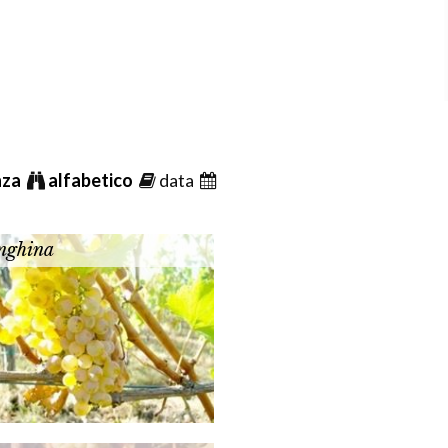
nza
alfabetico
data
nghina