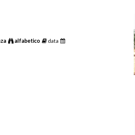
nza
alfabetico
data