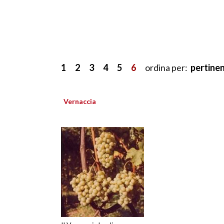
1
2
3
4
5
6
ordina per:
pertine
Vernaccia