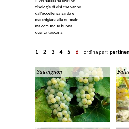
Il Vernaccia ha diverse
tipologie di vini che vanno
dall'eccellenza sarda e
marchigiana alla normale
ma comunque buona
qualità toscana.
1
2
3
4
5
6
ordina per:
pertine
Sauvignon
Fala