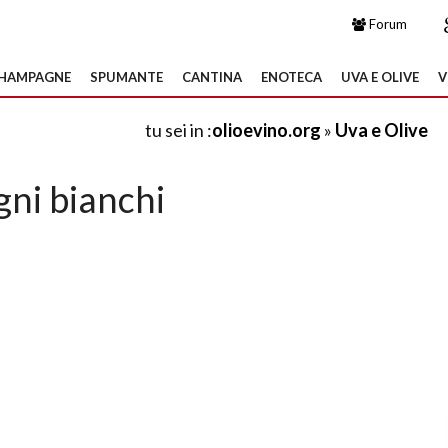
Forum
HAMPAGNE
SPUMANTE
CANTINA
ENOTECA
UVA E OLIVE
V
tu sei in :
olioevino.org
»
Uva e Olive
gni bianchi