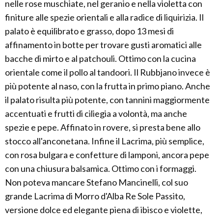
nelle rose muschiate, nel geranio e nella violetta con
finiture alle spezie orientali e alla radice di liquirizia. Il
palato è equilibrato e grasso, dopo 13 mesi di
affinamento in botte per trovare gusti aromatici alle
bacche di mirto e al patchouli. Ottimo con la cucina
orientale come il pollo al tandoori. Il Rubbjano invece è
più potente al naso, con la frutta in primo piano. Anche
il palato risulta più potente, con tannini maggiormente
accentuati e frutti di ciliegia a volontà, ma anche
spezie e pepe. Affinato in rovere, si presta bene allo
stocco all'anconetana. Infine il Lacrima, più semplice,
con rosa bulgara e confetture di lamponi, ancora pepe
con una chiusura balsamica. Ottimo con i formaggi.
Non poteva mancare Stefano Mancinelli, col suo
grande Lacrima di Morro d'Alba Re Sole Passito,
versione dolce ed elegante piena di ibisco e violette,