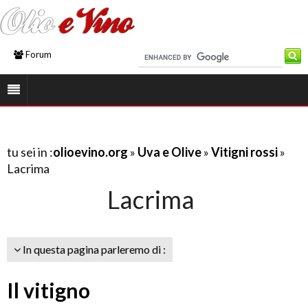
Forum
tu sei in :
olioevino.org
»
Uva e Olive
»
Vitigni rossi
»
Lacrima
Lacrima
In questa pagina parleremo di :
Il vitigno