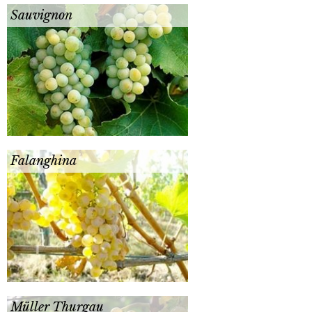
Sauvignon
Falanghina
Müller Thurgau