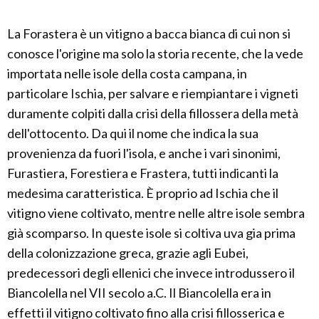
La Forastera è un vitigno a bacca bianca di cui non si
conosce l'origine ma solo la storia recente, che la vede
importata nelle isole della costa campana, in
particolare Ischia, per salvare e riempiantare i vigneti
duramente colpiti dalla crisi della fillossera della metà
dell'ottocento. Da qui il nome che indica la sua
provenienza da fuori l'isola, e anche i vari sinonimi,
Furastiera, Forestiera e Frastera, tutti indicanti la
medesima caratteristica. È proprio ad Ischia che il
vitigno viene coltivato, mentre nelle altre isole sembra
già scomparso. In queste isole si coltiva uva gia prima
della colonizzazione greca, grazie agli Eubei,
predecessori degli ellenici che invece introdussero il
Biancolella nel VII secolo a.C. Il Biancolella era in
effetti il vitigno coltivato fino alla crisi fillosserica e