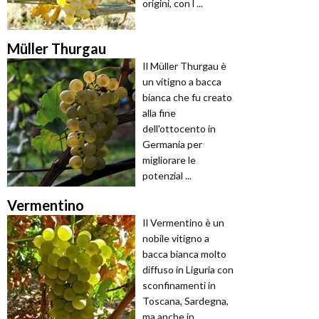
origini, con l ...
Müller Thurgau
Il Müller Thurgau è
un vitigno a bacca
bianca che fu creato
alla fine
dell'ottocento in
Germania per
migliorare le
potenzial ...
Vermentino
Il Vermentino è un
nobile vitigno a
bacca bianca molto
diffuso in Liguria con
sconfinamenti in
Toscana, Sardegna,
ma anche in ...