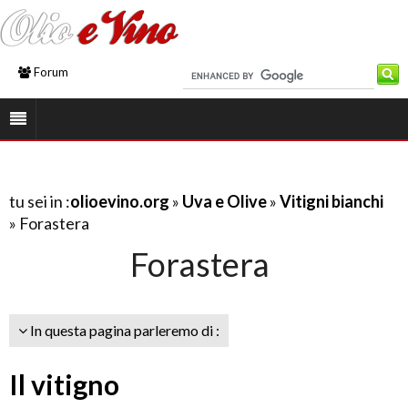
Forum
tu sei in :
olioevino.org
»
Uva e Olive
»
Vitigni bianchi
» Forastera
Forastera
In questa pagina parleremo di :
Il vitigno