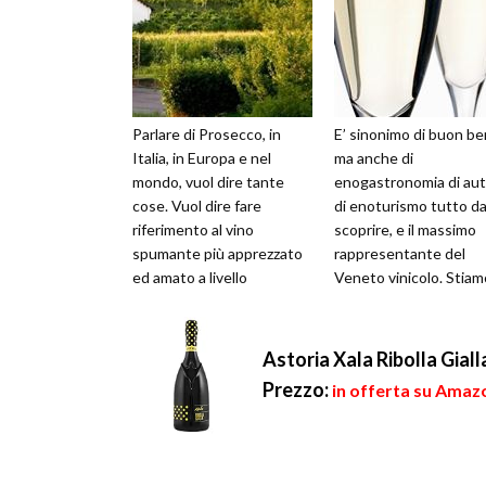
Parlare di Prosecco, in
E’ sinonimo di buon be
Italia, in Europa e nel
ma anche di
mondo, vuol dire tante
enogastronomia di aut
cose. Vuol dire fare
di enoturismo tutto d
riferimento al vino
scoprire, e il massimo
spumante più apprezzato
rappresentante del
ed amato a livello
Veneto vinicolo. Stiam
internazionale, ad un
parlando del Prosecco
prodotto che rappresent...
ovvero delle bollicine p.
Astoria Xala Ribolla Giall
Prezzo:
in offerta su Amazo