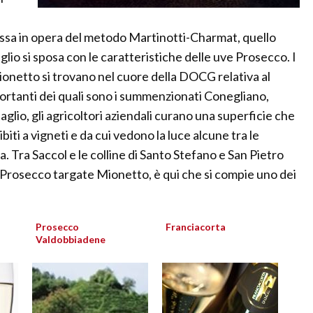
ssa in opera del metodo Martinotti-Charmat, quello
lio si sposa con le caratteristiche delle uve Prosecco. I
Mionetto si trovano nel cuore della DOCG relativa al
portanti dei quali sono i summenzionati Conegliano,
lio, gli agricoltori aziendali curano una superficie che
ibiti a vigneti e da cui vedono la luce alcune tra le
a. Tra Saccol e le colline di Santo Stefano e San Pietro
i Prosecco targate Mionetto, è qui che si compie uno dei
Prosecco
Franciacorta
Valdobbiadene