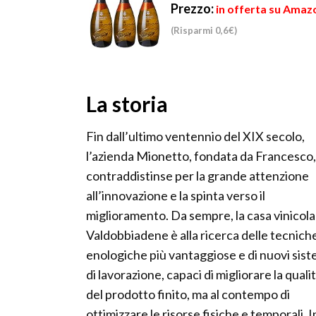
Prezzo:
in offerta su Amazo
(Risparmi 0,6€)
La storia
Fin dall’ultimo ventennio del XIX secolo,
l’azienda Mionetto, fondata da Francesco, 
contraddistinse per la grande attenzione
all’innovazione e la spinta verso il
miglioramento. Da sempre, la casa vinicola
Valdobbiadene è alla ricerca delle tecnich
enologiche più vantaggiose e di nuovi sist
di lavorazione, capaci di migliorare la quali
del prodotto finito, ma al contempo di
ottimizzare le risorse fisiche e temporali. I