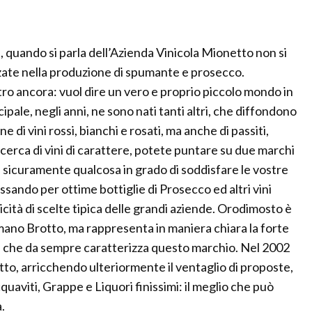
 quando si parla dell’Azienda Vinicola Mionetto non si
zzate nella produzione di spumante e prosecco.
tro ancora: vuol dire un vero e proprio piccolo mondo in
pale, negli anni, ne sono nati tanti altri, che diffondono
 di vini rossi, bianchi e rosati, ma anche di passiti,
 in cerca di vini di carattere, potete puntare su due marchi
e sicuramente qualcosa in grado di soddisfare le vostre
passando per ottime bottiglie di Prosecco ed altri vini
licità di scelte tipica delle grandi aziende. Orodimosto è
mano Brotto, ma rappresenta in maniera chiara la forte
e, che da sempre caratterizza questo marchio. Nel 2002
to, arricchendo ulteriormente il ventaglio di proposte,
quaviti, Grappe e Liquori finissimi: il meglio che può
.