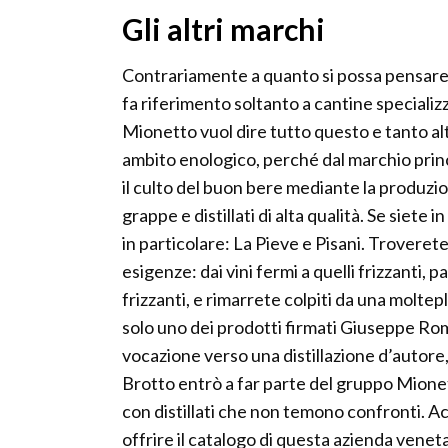
Gli altri marchi
Contrariamente a quanto si possa pensare,
fa riferimento soltanto a cantine speciali
Mionetto vuol dire tutto questo e tanto al
ambito enologico, perché dal marchio princi
il culto del buon bere mediante la produzione
grappe e distillati di alta qualità. Se siete
in particolare: La Pieve e Pisani. Troveret
esigenze: dai vini fermi a quelli frizzanti, 
frizzanti, e rimarrete colpiti da una moltep
solo uno dei prodotti firmati Giuseppe Ro
vocazione verso una distillazione d’autor
Brotto entrò a far parte del gruppo Mionet
con distillati che non temono confronti. Ac
offrire il catalogo di questa azienda veneta