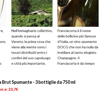
re,
Nell’immaginario collettivo,
Franciacorta è il nome
quando si pensa al
delle bollicine più famose
ore,
Veneto, la prima cosa che
d’Italia, un vino spumante
a
viene alla mente sono i
DOCG che non ha nulla da
tesori distribuiti entro i
invidiare al tanto elogiato
confini del suo capoluogo
Champagne. Il
o
e città più importante,
Franciacorta è da tempo
,
Venezia. Da Piazza San
riconosciuto nel belpaese
..
Ma...
e all’...
a Brut Spumante - 3 bottiglie da 750 ml
n a: 23,7€