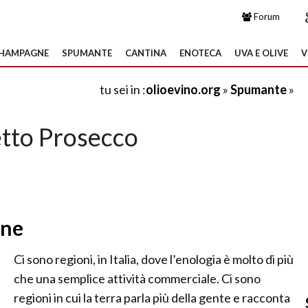
Forum
HAMPAGNE
SPUMANTE
CANTINA
ENOTECA
UVA E OLIVE
V
tu sei in :
olioevino.org
»
Spumante
»
tto Prosecco
ene
Ci sono regioni, in Italia, dove l’enologia è molto di più
che una semplice attività commerciale. Ci sono
regioni in cui la terra parla più della gente e racconta