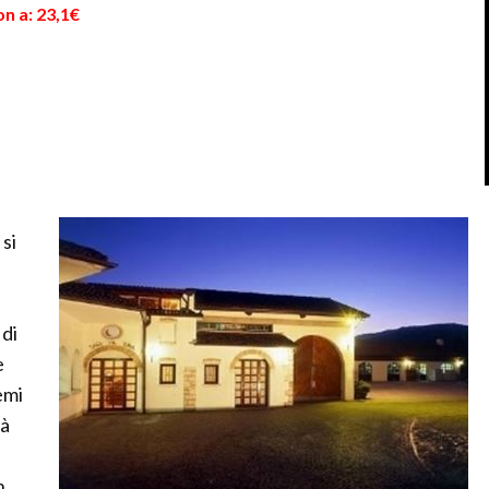
n a: 23,1€
si
 di
e
emi
tà
n