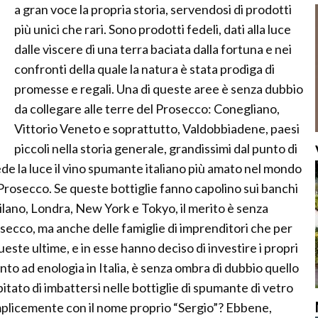
a gran voce la propria storia, servendosi di prodotti
più unici che rari. Sono prodotti fedeli, dati alla luce
dalle viscere di una terra baciata dalla fortuna e nei
confronti della quale la natura è stata prodiga di
promesse e regali. Una di queste aree è senza dubbio
da collegare alle terre del Prosecco: Conegliano,
Vittorio Veneto e soprattutto, Valdobbiadene, paesi
piccoli nella storia generale, grandissimi dal punto di
e la luce il vino spumante italiano più amato nel mondo
 Prosecco. Se queste bottiglie fanno capolino sui banchi
Milano, Londra, New York e Tokyo, il merito è senza
secco, ma anche delle famiglie di imprenditori che per
este ultime, e in esse hanno deciso di investire i propri
uanto ad enologia in Italia, è senza ombra di dubbio quello
itato di imbattersi nelle bottiglie di spumante di vetro
emplicemente con il nome proprio “Sergio”? Ebbene,