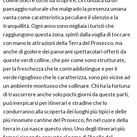
colline dolci e tutte da scoprire, circondata da un
paesaggio naturale che malgrado la presenza umana
vanta come caratteristica peculiare il silenzio e la
tranquillità. Ogni anno sono migliaia i turisti che
raggiungono questa zona, spinti dalla voglia di toccare
con mano le attrazioni della Terra del Prosecco, ma
anche di godere dei panorami spettacolari offerti da
queste verdi colline, che per come sono strutturate,
per la freschezza che le contraddistingue e per il
verde rigoglioso che le caratterizza, sono più vicine ad
un ambiente montuoso che collinare. Chi ha la fortuna
di trascorrere anche solo pochi giorni da queste parti,
può inerpicarsi per itinerari e stradine che lo
condurranno alla scoperta dei luoghi più tipici e delle
più rinomate cantine del Prosecco, fin nel cuore della
terra in cui nasce questo vino. Uno degli itinerari più