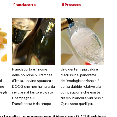
Franciacorta
Il Prosecco
a
Franciacorta è il nome
Uno dei temi più caldi e
delle bollicine più famose
discussi nel panorama
pi
d’Italia, un vino spumante
dell’enologia nazionale è
uno
DOCG che non ha nulla da
senza dubbio relativo alla
e gli
invidiare al tanto elogiato
competizione che esiste
d
Champagne. Il
tra vini bianchi e vini rossi?
o
Franciacorta è da tempo
Quali sono quelli più
gie
riconosciuto nel belpaese
apprezzati? Dal punto d...
e all’...
ta calici - supporto con 4 binari per 9-12 Bicchiere