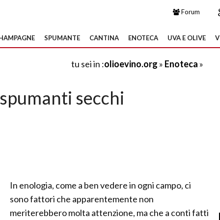
Forum
HAMPAGNE
SPUMANTE
CANTINA
ENOTECA
UVA E OLIVE
V
tu sei in :
olioevino.org
»
Enoteca
»
 spumanti secchi
In enologia, come a ben vedere in ogni campo, ci
sono fattori che apparentemente non
meriterebbero molta attenzione, ma che a conti fatti