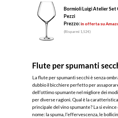
Bormioli Luigi Atelier Set
Pezzi
Prezzo:
in offerta su Amaz
(Risparmi 1,52€)
Flute per spumanti secc
La flute per spumanti secchi è senza ombra
dubbio il bicchiere perfetto per assaporar
dell’ottimo spumante nel migliore dei modi
per diverse ragioni. Qual è la caratteristic
principale del vino spumante? La si evince 
nome: la spuma, l’effervescenza, le bollici