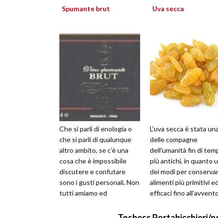
Spumante brut
Uva secca
Che si parli di enologia o
L’uva secca è stata un
che si parli di qualunque
delle compagne
altro ambito, se c’è una
dell'umanità fin di tem
cosa che è impossibile
più antichi, in quanto 
discutere e confutare
dei modi per conservar
sono i gusti personali. Non
alimenti più primitivi e
tutti amiamo ed
efficaci fino all'avvent
apprezziamo le stesse
delle moderne tecnolo
cose, e que...
del...
Tosbess Portabicchieri/por