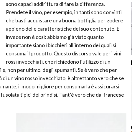
sono capaci addirittura di fare la differenza.
Prendete il vino, per esempio, in tanti sono convinti
che basti acquistare una buona bottiglia per godere
appieno delle caratteristiche del suo contenuto. E
invece non è così: abbiamo già visto quanto
importante siano i bicchieri all’interno dei quali si
consuma il prodotto. Questo discorso vale per i vini
rossi invecchiati, che richiedono l’utilizzo di un
i e, non per ultimo, degli spumanti. Se è vero che per
 di un vino rosso invecchiato, è altrettanto vero che se
spumante, il modo migliore per consumarla è assicurarsi
affusolata tipici dei brindisi. Tant’è vero che dal francese