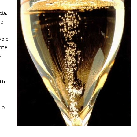
ia.
re
vole
iate
o
ti-
a
lo