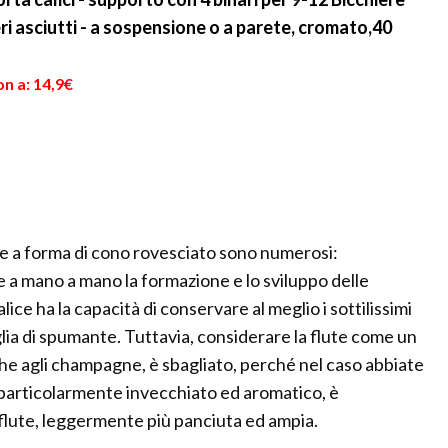
ieri asciutti - a sospensione o a parete, cromato,40
n a: 14,9€
ere a forma di cono rovesciato sono numerosi:
e a mano a mano la formazione e lo sviluppo delle
ice ha la capacità di conservare al meglio i sottilissimi
ia di spumante. Tuttavia, considerare la flute come un
he agli champagne, è sbagliato, perché nel caso abbiate
 particolarmente invecchiato ed aromatico, è
di flute, leggermente più panciuta ed ampia.