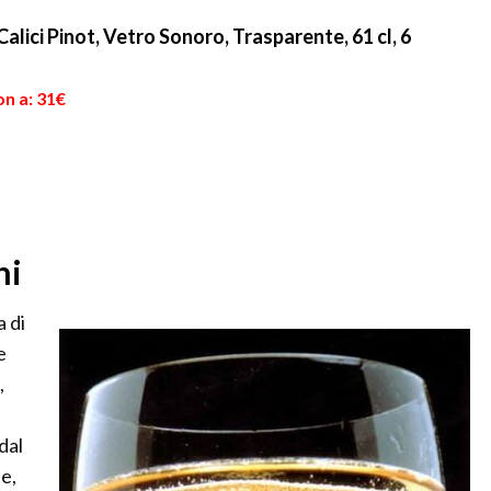
 Calici Pinot, Vetro Sonoro, Trasparente, 61 cl, 6
on a: 31€
hi
 di
e
,
a
dal
ne,