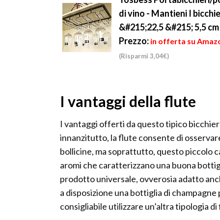
di vino - Mantieni I bicch
&#215;22,5 &#215; 5,5 cm
Prezzo:
in offerta su Amazo
(Risparmi 3,04€)
I vantaggi della flute
I vantaggi offerti da questo tipico bicchi
innanzitutto, la flute consente di osservar
bollicine, ma soprattutto, questo piccolo cal
aromi che caratterizzano una buona bottigl
prodotto universale, ovverosia adatto anc
a disposizione una bottiglia di champagne
consigliabile utilizzare un’altra tipologia 