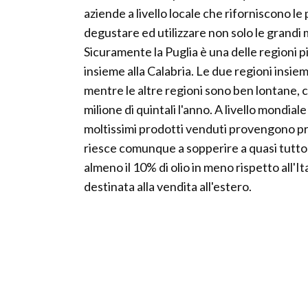
aziende a livello locale che riforniscono le
degustare ed utilizzare non solo le grandi 
Sicuramente la Puglia è una delle regioni pi
insieme alla Calabria. Le due regioni insiem
mentre le altre regioni sono ben lontane, c
milione di quintali l'anno. A livello mondial
moltissimi prodotti venduti provengono pro
riesce comunque a sopperire a quasi tutt
almeno il 10% di olio in meno rispetto all'I
destinata alla vendita all'estero.