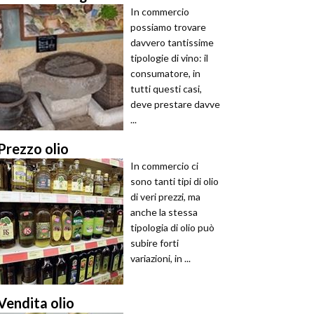
In commercio
possiamo trovare
davvero tantissime
tipologie di vino: il
consumatore, in
tutti questi casi,
deve prestare davve
...
Prezzo olio
In commercio ci
sono tanti tipi di olio
di veri prezzi, ma
anche la stessa
tipologia di olio può
subire forti
variazioni, in ...
Vendita olio