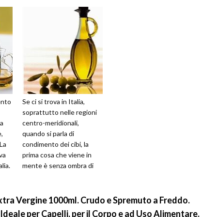
ento
Se ci si trova in Italia,
soprattutto nelle regioni
ca
centro-meridionali,
e,
quando si parla di
 La
condimento dei cibi, la
iva
prima cosa che viene in
alia.
mente è senza ombra di
dubbio una bottiglia di olio
d’oliva, ...
Extra Vergine 1000ml. Crudo e Spremuto a Freddo.
deale per Capelli, per il Corpo e ad Uso Alimentare.