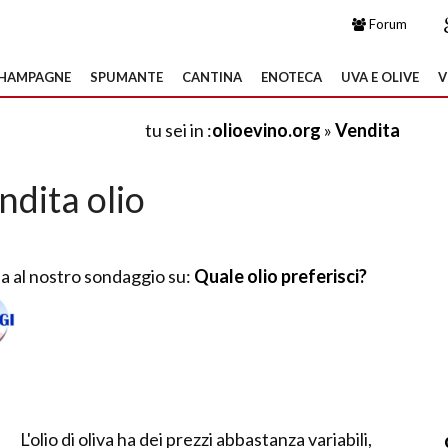
Forum
HAMPAGNE
SPUMANTE
CANTINA
ENOTECA
UVA E OLIVE
V
tu sei in :
olioevino.org
»
Vendita
ndita olio
a al nostro sondaggio su:
Quale olio preferisci?
L'olio di oliva ha dei prezzi abbastanza variabili,