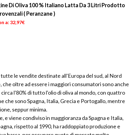
ine Di Oliva 100 % Italiano Latta Da 3 Litri Prodotto
rovenzali ( Peranzane )
n a: 32,97€
utte le vendite destinate all'Europa del sud, al Nord
e, che oltre ad essere i maggiori consumatori sono anche
circa l'80% di tutto l'olio di oliva al mondo, con quattro
ne che sono Spagna, Italia, Grecia e Portogallo, mentre
zione, seppur minima.
e, e viene condiviso in maggioranza da Spagna e Italia,
pagna, rispetto al 1990, ha raddoppiato produzione e
ativa bassa, per occupare quote di mercato molto