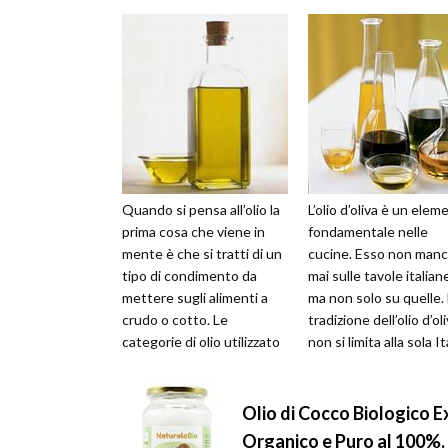
Quando si pensa all’olio la
L’olio d’oliva è un elem
prima cosa che viene in
fondamentale nelle
mente è che si tratti di un
cucine. Esso non man
tipo di condimento da
mai sulle tavole italian
mettere sugli alimenti a
ma non solo su quelle.
crudo o cotto. Le
tradizione dell’olio d’ol
categorie di olio utilizzato
non si limita alla sola It
come alimento variano a
Tutti i paesi c...
se...
Olio di Cocco Biologico 
Organico e Puro al 100%. I