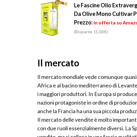
Le Fascine Olio Extraverg
Da Olive Mono Cultivar P
Prezzo:
in offerta su Amazo
(Risparmi 15,03€)
Il mercato
Il mercato mondiale vede comunque quasi t
Africa e al bacino mediterraneo di Levant
i maggiori produttori. In Europa si produce 
nazioni protagoniste in ordine di produzio
anche la Francia ha una sua piccola produ
Il mercato delle vendite è molto important
con due ruoli essenzialmente diversi. La S
vendite, ma si colloca in una fascia qualit