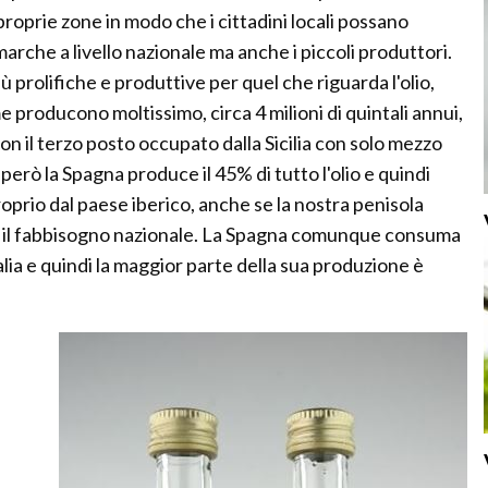
 proprie zone in modo che i cittadini locali possano
marche a livello nazionale ma anche i piccoli produttori.
ù prolifiche e produttive per quel che riguarda l'olio,
e producono moltissimo, circa 4 milioni di quintali annui,
on il terzo posto occupato dalla Sicilia con solo mezzo
e però la Spagna produce il 45% di tutto l'olio e quindi
prio dal paese iberico, anche se la nostra penisola
o il fabbisogno nazionale. La Spagna comunque consuma
talia e quindi la maggior parte della sua produzione è