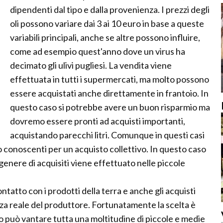
dipendenti dal tipo e dalla provenienza. I prezzi degli
oli possono variare dai 3 ai 10 euro in base a queste
variabili principali, anche se altre possono influire,
come ad esempio quest'anno dove un virus ha
decimato gli ulivi pugliesi. La vendita viene
effettuata in tutti i supermercati, ma molto possono
essere acquistati anche direttamente in frantoio. In
questo caso si potrebbe avere un buon risparmio ma
dovremo essere pronti ad acquisti importanti,
acquistando parecchi litri. Comunque in questi casi
o conoscenti per un acquisto collettivo. In questo caso
o genere di acquisiti viene effettuato nelle piccole
 contatto con i prodotti della terra e anche gli acquisti
a reale del produttore. Fortunatamente la scelta è
o può vantare tutta una moltitudine di piccole e medie