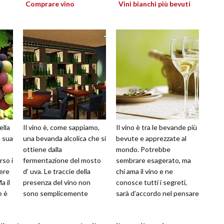
Comprare vino
Vini bianchi più bevuti
ella
Il vino è, come sappiamo,
Il vino è tra le bevande più
a sua
una bevanda alcolica che si
bevute e apprezzate al
ottiene dalla
mondo. Potrebbe
rso i
fermentazione del mosto
sembrare esagerato, ma
ere
d’ uva. Le traccie della
chi ama il vino e ne
a il
presenza del vino non
conosce tutti i segreti,
e è
sono semplicemente
sarà d’accordo nel pensare
storiche, ma addirittura
che il termine bevanda, in
millenarie; affon...
questo c...