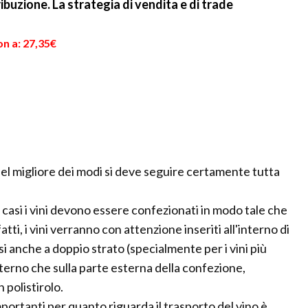
buzione. La strategia di vendita e di trade
n a: 27,35€
nel migliore dei modi si deve seguire certamente tutta
 casi i vini devono essere confezionati in modo tale che
atti, i vini verranno con attenzione inseriti all'interno di
asi anche a doppio strato (specialmente per i vini più
interno che sulla parte esterna della confezione,
 polistirolo.
ortanti per quanto riguarda il trasporto del vino è