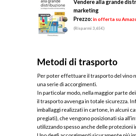
Vendere alla grande distri
marketing
Prezzo:
in offerta su Amazo
(Risparmi 3,65€)
Metodi di trasporto
Per poter effettuare il trasporto del vino 
una serie di accorgimenti.
In particolar modo, nella maggior parte dei
il trasporto avvenga in totale sicurezza. Inf
imballaggi realizzati in cartone, in alcuni c
pregiati), che vengono posizionati sia all'
utilizzando spesso anche delle protezioni in
Uno degli accorgimenti sicuramente più imp