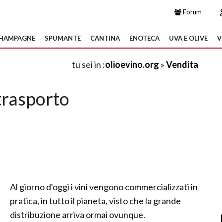
Forum
HAMPAGNE
SPUMANTE
CANTINA
ENOTECA
UVA E OLIVE
V
tu sei in :
olioevino.org
»
Vendita
 trasporto
Al giorno d'oggi i vini vengono commercializzati in
pratica, in tutto il pianeta, visto che la grande
distribuzione arriva ormai ovunque.