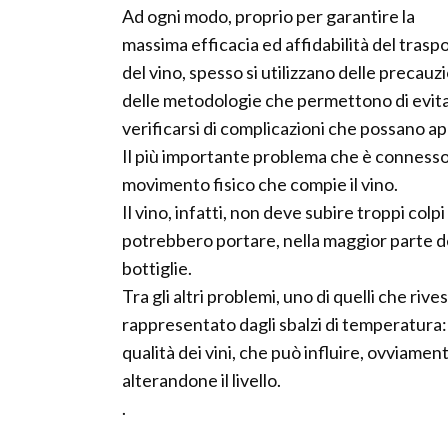
Ad ogni modo, proprio per garantire la
massima efficacia ed affidabilità del trasp
del vino, spesso si utilizzano delle precauz
delle metodologie che permettono di evitar
verificarsi di complicazioni che possano ap
Il più importante problema che è connesso a
movimento fisico che compie il vino.
Il vino, infatti, non deve subire troppi col
potrebbero portare, nella maggior parte dei
bottiglie.
Tra gli altri problemi, uno di quelli che ri
rappresentato dagli sbalzi di temperatura: s
qualità dei vini, che può influire, ovviamen
alterandone il livello.
.