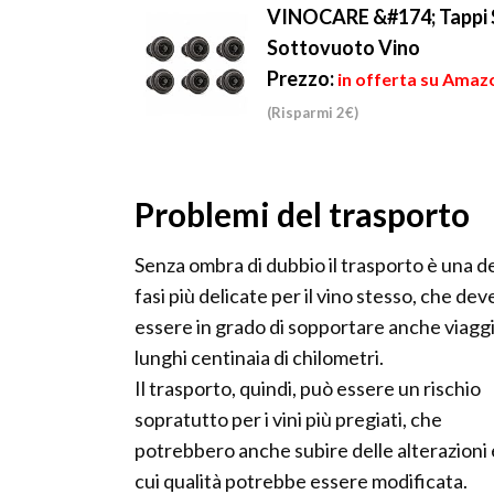
VINOCARE &#174; Tappi 
Sottovuoto Vino
Prezzo:
in offerta su Amazo
(Risparmi 2€)
Problemi del trasporto
Senza ombra di dubbio il trasporto è una de
fasi più delicate per il vino stesso, che dev
essere in grado di sopportare anche viagg
lunghi centinaia di chilometri.
Il trasporto, quindi, può essere un rischio
sopratutto per i vini più pregiati, che
potrebbero anche subire delle alterazioni 
cui qualità potrebbe essere modificata.