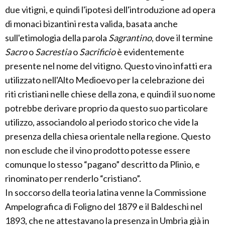
due vitigni, e quindi l'ipotesi dell'introduzione ad opera
di monaci bizantini resta valida, basata anche
sull'etimologia della parola
Sagrantino
, dove il termine
Sacro
o
Sacrestia
o
Sacrificio
è evidentemente
presente nel nome del vitigno. Questo vino infatti era
utilizzato nell'Alto Medioevo per la celebrazione dei
riti cristiani nelle chiese della zona, e quindi il suo nome
potrebbe derivare proprio da questo suo particolare
utilizzo, associandolo al periodo storico che vide la
presenza della chiesa orientale nella regione. Questo
non esclude che il vino prodotto potesse essere
comunque lo stesso “pagano” descritto da Plinio, e
rinominato per renderlo “cristiano”.
In soccorso della teoria latina venne la Commissione
Ampelografica di Foligno del 1879 e il Baldeschi nel
1893, che ne attestavano la presenza in Umbria già in