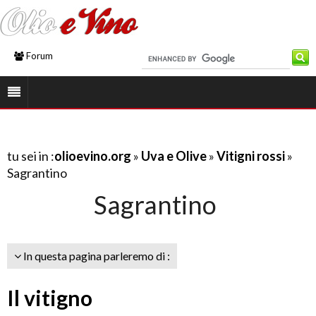
Forum
tu sei in :
olioevino.org
»
Uva e Olive
»
Vitigni rossi
»
Sagrantino
Sagrantino
In questa pagina parleremo di :
Il vitigno