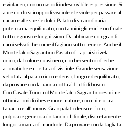
e violaceo, con un naso di indescrivibile espressione. Si
apre con lo sciroppo di visciole e le viole per passare al
cacao e alle spezie dolci. Palato di straordinaria
potenza ma equilibrato, con tannini glicerici e un finale
tutto legnoso e lunghissimo. Da abbinare con grandi
carni selvatiche come il fagiano sotto cenere. Anche il
Montefalco Sagrantino Passito di caprai si rivela
unico, dal colore quasi nero, con bei sentori di erbe
aromatiche e crostata di visciole. Grande sensazione
vellutata al palato ricco e denso, lungo ed equilibrato,
da provare con la panna cotta ai frutti di bosco.
Con Casale Triocco il Montefalco Sagrantino esprime
ottimi aromi di ribes e more mature, con chiusura al
tabacco e all'humus. Gran palato denso e ricco,
polposo e generoso in tannini. Il finale, discretamente
lungo, si manta di mandorle. Da provare con la tagliata