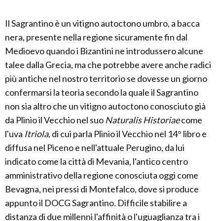
Il Sagrantino è un vitigno autoctono umbro, a bacca
nera, presente nella regione sicuramente fin dal
Medioevo quando i Bizantini ne introdussero alcune
talee dalla Grecia, ma che potrebbe avere anche radici
più antiche nel nostro territorio se dovesse un giorno
confermarsi la teoria secondo la quale il Sagrantino
non sia altro che un vitigno autoctono conosciuto già
da Plinio il Vecchio nel suo
Naturalis Historiae
come
l'uva
Itriola
, di cui parla Plinio il Vecchio nel 14° libro e
diffusa nel Piceno e nell'attuale Perugino, da lui
indicato come la città di Mevania, l'antico centro
amministrativo della regione conosciuta oggi come
Bevagna, nei pressi di Montefalco, dove si produce
appunto il DOCG Sagrantino. Difficile stabilire a
distanza di due millenni l'affinità o l'uguaglianza tra i