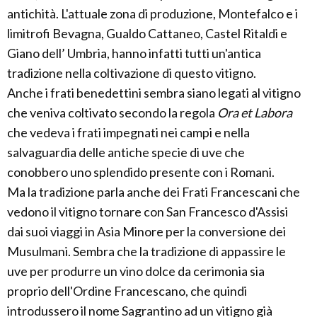
antichità. L'attuale zona di produzione, Montefalco e i
limitrofi Bevagna, Gualdo Cattaneo, Castel Ritaldi e
Giano dell’ Umbria, hanno infatti tutti un'antica
tradizione nella coltivazione di questo vitigno.
Anche i frati benedettini sembra siano legati al vitigno
che veniva coltivato secondo la regola
Ora et Labora
che vedeva i frati impegnati nei campi e nella
salvaguardia delle antiche specie di uve che
conobbero uno splendido presente con i Romani.
Ma la tradizione parla anche dei Frati Francescani che
vedono il vitigno tornare con San Francesco d'Assisi
dai suoi viaggi in Asia Minore per la conversione dei
Musulmani. Sembra che la tradizione di appassire le
uve per produrre un vino dolce da cerimonia sia
proprio dell'Ordine Francescano, che quindi
introdussero il nome Sagrantino ad un vitigno già