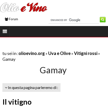
Forum
tu sei in :
olioevino.org
»
Uva e Olive
»
Vitigni rossi
»
Gamay
Gamay
In questa pagina parleremo di :
Il vitigno