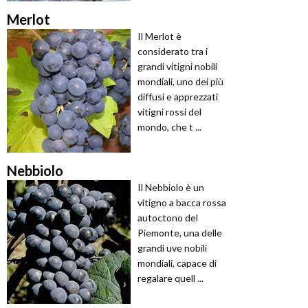
Merlot
Il Merlot è
considerato tra i
grandi vitigni nobili
mondiali, uno dei più
diffusi e apprezzati
vitigni rossi del
mondo, che t ...
Nebbiolo
Il Nebbiolo è un
vitigno a bacca rossa
autoctono del
Piemonte, una delle
grandi uve nobili
mondiali, capace di
regalare quell ...