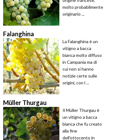
origine francese,
molto probabilmente
originario ...
Falanghina
La Falanghina è un
vitigno a bacca
bianca molto diffuso
in Campania ma di
cui non si hanno
notizie certe sulle
origini, con l ...
Müller Thurgau
Il Müller Thurgau è
un vitigno a bacca
bianca che fu creato
alla fine
dell'ottocento in