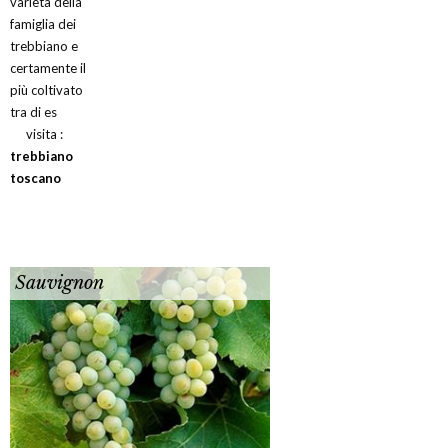
varietà della
famiglia dei
trebbiano e
certamente il
più coltivato
tra di es
visita :
trebbiano
toscano
Sauvignon