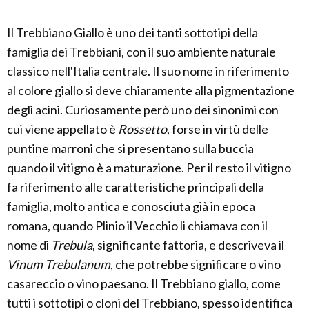
Il Trebbiano Giallo è uno dei tanti sottotipi della
famiglia dei Trebbiani, con il suo ambiente naturale
classico nell'Italia centrale. Il suo nome in riferimento
al colore giallo si deve chiaramente alla pigmentazione
degli acini. Curiosamente però uno dei sinonimi con
cui viene appellato è
Rossetto
, forse in virtù delle
puntine marroni che si presentano sulla buccia
quando il vitigno è a maturazione. Per il resto il vitigno
fa riferimento alle caratteristiche principali della
famiglia, molto antica e conosciuta già in epoca
romana, quando Plinio il Vecchio li chiamava con il
nome di
Trebula
, significante fattoria, e descriveva il
Vinum Trebulanum
, che potrebbe significare o vino
casareccio o vino paesano. Il Trebbiano giallo, come
tutti i sottotipi o cloni del Trebbiano, spesso identifica