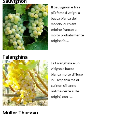
Sauvignon
Il Sauvignon è tra i
più famosi vitigni a
bacca bianca del
mondo, di chiara
origine francese,
molto probabilmente
originario ...
Falanghina
La Falanghina è un
vitigno a bacca
bianca molto diffuso
in Campania ma di
cui non si hanno
notizie certe sulle
origini, con l ...
Müller Thurgau