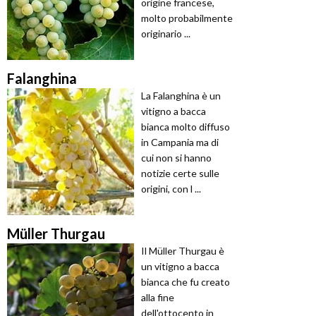
origine francese,
molto probabilmente
originario ...
Falanghina
La Falanghina è un
vitigno a bacca
bianca molto diffuso
in Campania ma di
cui non si hanno
notizie certe sulle
origini, con l ...
Müller Thurgau
Il Müller Thurgau è
un vitigno a bacca
bianca che fu creato
alla fine
dell'ottocento in