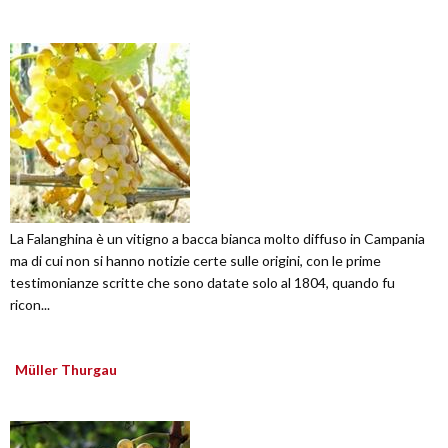
La Falanghina è un vitigno a bacca bianca molto diffuso in Campania
ma di cui non si hanno notizie certe sulle origini, con le prime
testimonianze scritte che sono datate solo al 1804, quando fu
ricon...
Müller Thurgau