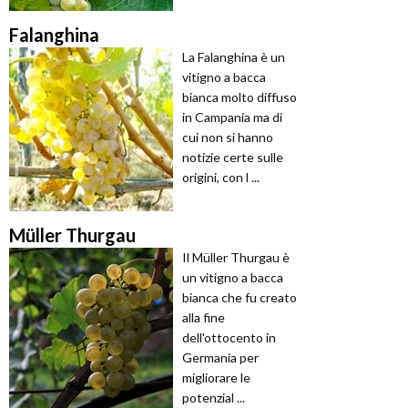
Falanghina
La Falanghina è un
vitigno a bacca
bianca molto diffuso
in Campania ma di
cui non si hanno
notizie certe sulle
origini, con l ...
Müller Thurgau
Il Müller Thurgau è
un vitigno a bacca
bianca che fu creato
alla fine
dell'ottocento in
Germania per
migliorare le
potenzial ...