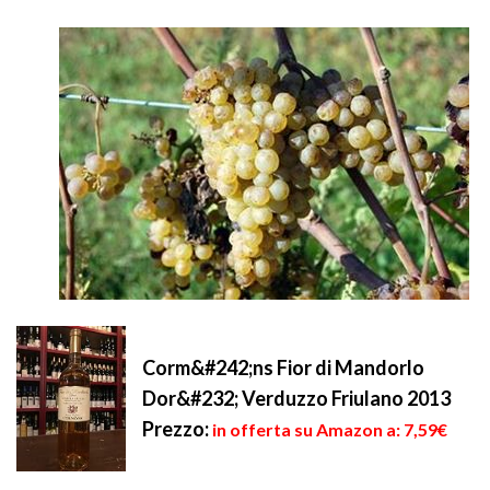
Corm&#242;ns Fior di Mandorlo
Dor&#232; Verduzzo Friulano 2013
Prezzo:
in offerta su Amazon a: 7,59€