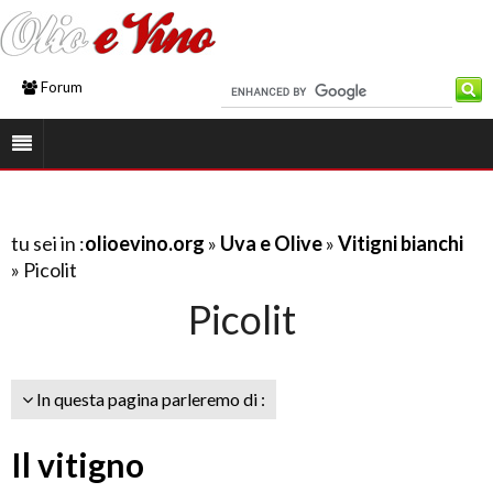
Forum
tu sei in :
olioevino.org
»
Uva e Olive
»
Vitigni bianchi
» Picolit
Picolit
In questa pagina parleremo di :
Il vitigno