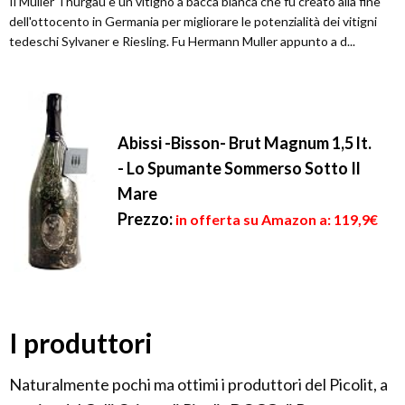
Il Müller Thurgau è un vitigno a bacca bianca che fu creato alla fine
dell'ottocento in Germania per migliorare le potenzialità dei vitigni
tedeschi Sylvaner e Riesling. Fu Hermann Muller appunto a d...
Abissi -Bisson- Brut Magnum 1,5 lt.
- Lo Spumante Sommerso Sotto Il
Mare
Prezzo:
in offerta su Amazon a: 119,9€
I produttori
Naturalmente pochi ma ottimi i produttori del Picolit, a