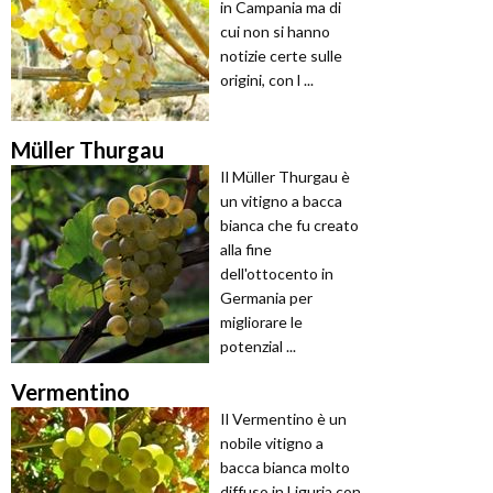
in Campania ma di
cui non si hanno
notizie certe sulle
origini, con l ...
Müller Thurgau
Il Müller Thurgau è
un vitigno a bacca
bianca che fu creato
alla fine
dell'ottocento in
Germania per
migliorare le
potenzial ...
Vermentino
Il Vermentino è un
nobile vitigno a
bacca bianca molto
diffuso in Liguria con