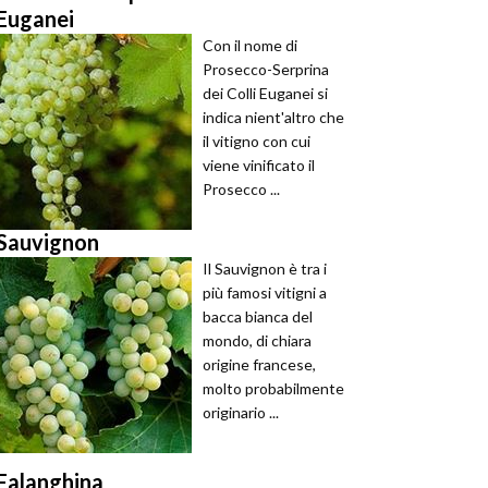
Euganei
Con il nome di
Prosecco-Serprina
dei Colli Euganei si
indica nient'altro che
il vitigno con cui
viene vinificato il
Prosecco ...
Sauvignon
Il Sauvignon è tra i
più famosi vitigni a
bacca bianca del
mondo, di chiara
origine francese,
molto probabilmente
originario ...
Falanghina