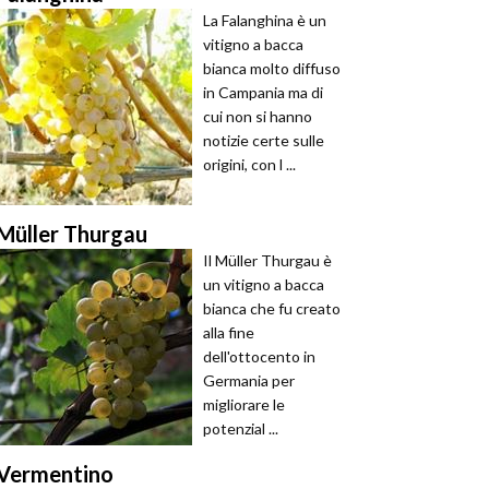
La Falanghina è un
vitigno a bacca
bianca molto diffuso
in Campania ma di
cui non si hanno
notizie certe sulle
origini, con l ...
Müller Thurgau
Il Müller Thurgau è
un vitigno a bacca
bianca che fu creato
alla fine
dell'ottocento in
Germania per
migliorare le
potenzial ...
Vermentino