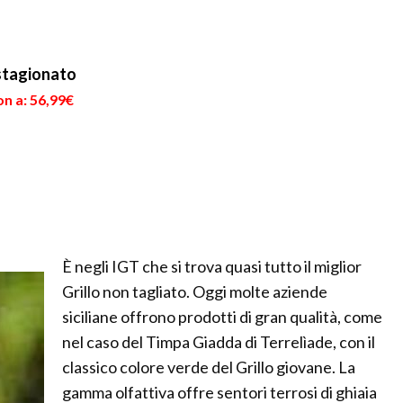
 i...
solo al 1804, quando fu
Riesling. Fu Hermann
ricon...
Muller appunto a d...
stagionato
n a: 56,99€
È negli IGT che si trova quasi tutto il miglior
Grillo non tagliato. Oggi molte aziende
siciliane offrono prodotti di gran qualità, come
nel caso del Timpa Giadda di Terrelìade, con il
classico colore verde del Grillo giovane. La
gamma olfattiva offre sentori terrosi di ghiaia