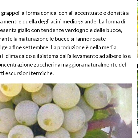
a grappoli a forma conica, con ali accentuate e densità a
a mentre quella degli acini medio-grande. La forma di
 presenta giallo con tendenze verdognole delle bucce,
ante la maturazione le bucce si fanno rosate
olge a fine settembre. La produzione è nella media,
il clima caldo e il sistema dall'allevamento ad alberello e
 concentrazione zuccherina maggiora naturalmente del
orti escursioni termiche.