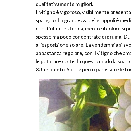
qualitativamente migliori.
Il vitigno è vigoroso, visibilmente present
spargolo. La grandezza dei grappoli è medi
quest'ultimi è sferica, mentre il colore si
spesse ma poco concentrate di pruina. Dur
all'esposizione solare. La vendemmia si sv
abbastanza regolare, con il vitigno che ama 
le potature corte. In questo modo la sua
30 per cento. Soffre però i parassiti e le f