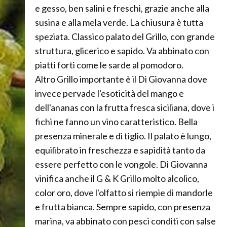
e gesso, ben salini e freschi, grazie anche alla
susina e alla mela verde. La chiusura è tutta
speziata. Classico palato del Grillo, con grande
struttura, glicerico e sapido. Va abbinato con
piatti forti come le sarde al pomodoro.
Altro Grillo importante è il Di Giovanna dove
invece pervade l'esoticità del mango e
dell'ananas con la frutta fresca siciliana, dove i
fichi ne fanno un vino caratteristico. Bella
presenza minerale e di tiglio. Il palato è lungo,
equilibrato in freschezza e sapidità tanto da
essere perfetto con le vongole. Di Giovanna
vinifica anche il G & K Grillo molto alcolico,
color oro, dove l'olfatto si riempie di mandorle
e frutta bianca. Sempre sapido, con presenza
marina, va abbinato con pesci conditi con salse