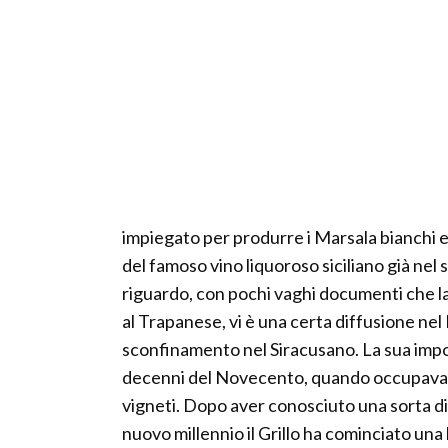
impiegato per produrre i Marsala bianchi e
del famoso vino liquoroso siciliano già nel
riguardo, con pochi vaghi documenti che las
al Trapanese, vi è una certa diffusione ne
sconfinamento nel Siracusano. La sua impo
decenni del Novecento, quando occupava un
vigneti. Dopo aver conosciuto una sorta di o
nuovo millennio il Grillo ha cominciato una l