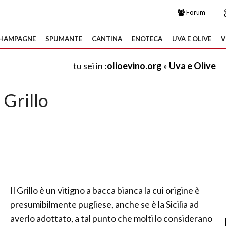
Forum
HAMPAGNE
SPUMANTE
CANTINA
ENOTECA
UVA E OLIVE
V
tu sei in :
olioevino.org
»
Uva e Olive
Grillo
Il Grillo è un vitigno a bacca bianca la cui origine è
presumibilmente pugliese, anche se è la Sicilia ad
averlo adottato, a tal punto che molti lo considerano