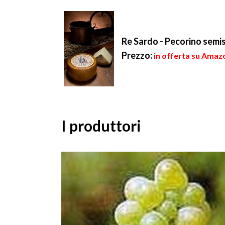
manipolare questi raccolti,
vini di alta qualità e fama
ha ...
Re Sardo - Pecorino semi
Prezzo:
in offerta su Amazo
I produttori