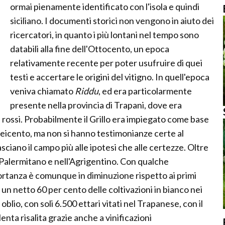
ormai pienamente identificato con l'isola e quindi
siciliano. I documenti storici non vengono in aiuto dei
ricercatori, in quanto i più lontani nel tempo sono
databili alla fine dell'Ottocento, un epoca
relativamente recente per poter usufruire di quei
testi e accertare le origini del vitigno. In quell'epoca
veniva chiamato
Riddu
, ed era particolarmente
presente nella provincia di Trapani, dove era
 rossi. Probabilmente il Grillo era impiegato come base
 seicento, ma non si hanno testimonianze certe al
ciano il campo più alle ipotesi che alle certezze. Oltre
l Palermitano e nell'Agrigentino. Con qualche
rtanza è comunque in diminuzione rispetto ai primi
 netto 60 per cento delle coltivazioni in bianco nei
blio, con soli 6.500 ettari vitati nel Trapanese, con il
enta risalita grazie anche a vinificazioni