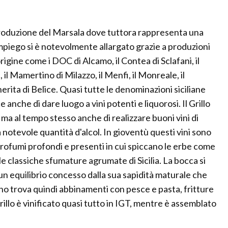
la produzione del Marsala dove tuttora rappresenta una
piego si è notevolmente allargato grazie a produzioni
rigine come i DOC di Alcamo, il Contea di Sclafani, il
e, il Mamertino di Milazzo, il Menfi, il Monreale, il
gherita di Belice. Quasi tutte le denominazioni siciliane
anche di dare luogo a vini potenti e liquorosi. Il Grillo
 ma al tempo stesso anche di realizzare buoni vini di
 notevole quantità d'alcol. In gioventù questi vini sono
 profumi profondi e presenti in cui spiccano le erbe come
 le classiche sfumature agrumate di Sicilia. La bocca si
 un equilibrio concesso dalla sua sapidità maturale che
 vino trova quindi abbinamenti con pesce e pasta, fritture
rillo è vinificato quasi tutto in IGT, mentre è assemblato