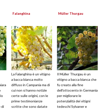
Falanghina
Müller Thurgau
La Falanghina è un vitigno
Il Müller Thurgau è un
a bacca bianca molto
vitigno a bacca bianca che
hiara
diffuso in Campania ma di
fu creato alla fine
o
cui non si hanno notizie
dell'ottocento in Germania
io
certe sulle origini, con le
per migliorare le
prime testimonianze
potenzialità dei vitigni
 di
scritte che sono datate
tedeschi Sylvaner e