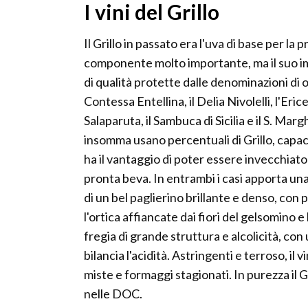
I vini del Grillo
Il Grillo in passato era l'uva di base per 
componente molto importante, ma il suo im
di qualità protette dalle denominazioni di o
Contessa Entellina, il Delia Nivolelli, l'Eric
Salaparuta, il Sambuca di Sicilia e il S. Mar
insomma usano percentuali di Grillo, capace 
ha il vantaggio di poter essere invecchiato
pronta beva. In entrambi i casi apporta una
di un bel paglierino brillante e denso, con
l'ortica affiancate dai fiori del gelsomino e
fregia di grande struttura e alcolicità, con
bilancia l'acidità. Astringenti e terroso, il
miste e formaggi stagionati. In purezza il G
nelle DOC.