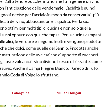
. L'alto tenore zuccherino non ne fa in genere un vino
n l'anticipazione delle vendemmie. L'acidità è quindi
egno si decise per l'acciaio in modo da conservarla il più
elicati del vino, abbassandone la qualità. Per la sua
ono ottimi per molti tipi di cucina e non solo quella
il sushi oppure con qualche tapas. Per la cucina campani
alle alici, le verdure e i legumi. Inoltre vengono prodotte
ecche che dolci, come quelle del Sannio. Prodotta anche
e maturazione delle uve cariche di apporto di zuccheri.
illosi e vulcanici il vino diviene fresco e frizzante, come
esuvio. Anche il Campi Flegrei Bianco, il Greco di Tufo,
 Sannio Coda di Volpe lo sfruttano.
Falanghina
Müller Thurgau