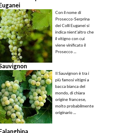
Euganei
Con il nome di
Prosecco-Serprina
dei Colli Euganei si
indica nient'altro che
il vitigno con cui
viene vinificato il
Prosecco ...
Sauvignon
Il Sauvignon è tra i
più famosi vitigni a
bacca bianca del
mondo, di chiara
origine francese,
molto probabilmente
originario ...
Falanghina