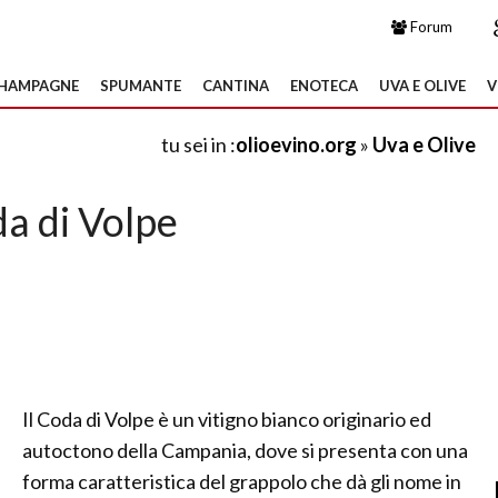
Forum
HAMPAGNE
SPUMANTE
CANTINA
ENOTECA
UVA E OLIVE
V
tu sei in :
olioevino.org
»
Uva e Olive
a di Volpe
Il Coda di Volpe è un vitigno bianco originario ed
autoctono della Campania, dove si presenta con una
forma caratteristica del grappolo che dà gli nome in