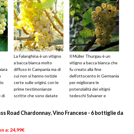
La Falanghina è un vitigno
Il Müller Thurgau è un
a bacca bianca molto
vitigno a bacca bianca che
hiara
diffuso in Campania ma di
fu creato alla fine
o
cui non si hanno notizie
dell'ottocento in Germania
io
certe sulle origini, con le
per migliorare le
prime testimonianze
potenzialità dei vitigni
 di
scritte che sono datate
tedeschi Sylvaner e
 i...
solo al 1804, quando fu
Riesling. Fu Hermann
ricon...
Muller appunto a d...
 Road Chardonnay, Vino Francese - 6 bottiglie da
n a: 24,99€