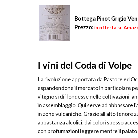
Bottega Pinot Grigio Vene
Prezzo:
in offerta su Amazo
I vini del Coda di Volpe
La rivoluzione apportata da Pastore ed Oc
espandendone il mercato in particolare per 
vitigno si diffondesse nelle coltivazioni, a
in assemblaggio. Qui serve ad abbassare l'a
in zone vulcaniche. Grazie all'alto tenore z
abbastanza alcolici, dai colori spesso acces
con profumazioni leggere mentre il palato 