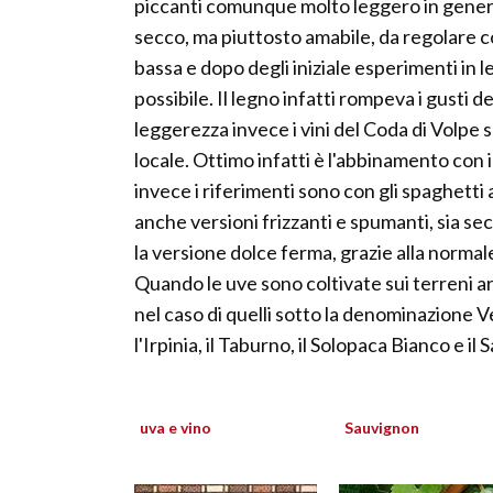
piccanti comunque molto leggero in genere
secco, ma piuttosto amabile, da regolare co
bassa e dopo degli iniziale esperimenti in l
possibile. Il legno infatti rompeva i gusti d
leggerezza invece i vini del Coda di Volpe s
locale. Ottimo infatti è l'abbinamento con 
invece i riferimenti sono con gli spaghetti 
anche versioni frizzanti e spumanti, sia s
la versione dolce ferma, grazie alla normal
Quando le uve sono coltivate sui terreni arg
nel caso di quelli sotto la denominazione V
l'Irpinia, il Taburno, il Solopaca Bianco e il
uva e vino
Sauvignon