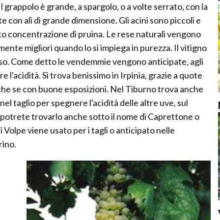
Il grappolo è grande, a spargolo, o a volte serrato, con la
 con ali di grande dimensione. Gli acini sono piccoli e
to concentrazione di pruina. Le rese naturali vengono
ente migliori quando lo si impiega in purezza. Il vitigno
roso. Come detto le vendemmie vengono anticipate, agli
 l'acidità. Si trova benissimo in Irpinia, grazie a quote
nche se con buone esposizioni. Nel Tiburno trova anche
el taglio per spegnere l'acidità delle altre uve, sul
 potrete trovarlo anche sotto il nome di Caprettone o
i Volpe viene usato per i tagli o anticipato nelle
rino.