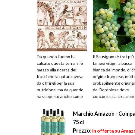
Da quando l'uomo ha
Il Sauvignon è tra i più
calcato questa terra, si è
famosi vitigni a bacca
messo alla ricerca dei
bianca del mondo, di c
frutti che la natura aveva
origine francese, molt
da offrirgli per la sua
probabilmente originar
nutrizione, ma da quando
del Bordolese dove
ha scoperto anche come
concorre alla creazione
manipolare questi raccolti,
vini di alta qualità e fama
ha ...
Marchio Amazon - Compass
75 cl
Prezzo:
in offerta su Amazo