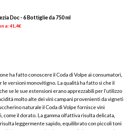
zia Doc - 6 Bottiglie da 750 ml
n a: 41,4€
one ha fatto conoscere il Coda di Volpe ai consumatori,
le versioni monovitigno. La qualità ha fatto si che il
nche se le sue estensioni erano apprezzabili per l'utilizzo
cidità molto alte dei vini campani provenienti da vigneti
uccherino naturale il Coda di Volpe fornisce vini
i, come il dorato. La gamma olfattiva risulta delicata,
risulta leggermente sapido, equilibrato con piccoli toni