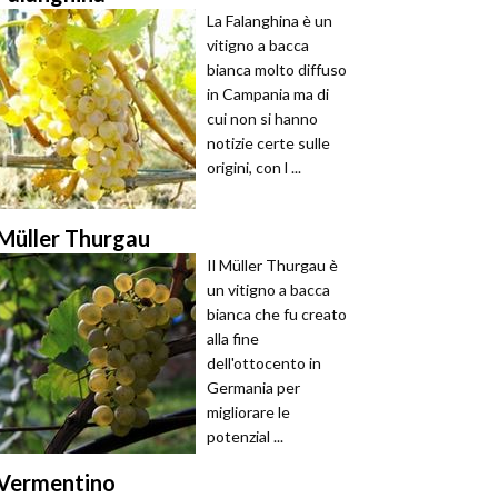
La Falanghina è un
vitigno a bacca
bianca molto diffuso
in Campania ma di
cui non si hanno
notizie certe sulle
origini, con l ...
Müller Thurgau
Il Müller Thurgau è
un vitigno a bacca
bianca che fu creato
alla fine
dell'ottocento in
Germania per
migliorare le
potenzial ...
Vermentino