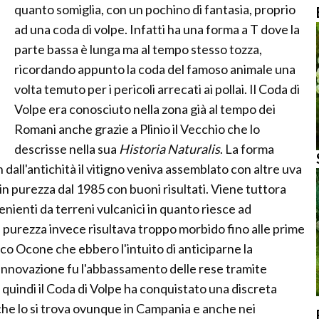
quanto somiglia, con un pochino di fantasia, proprio
ad una coda di volpe. Infatti ha una forma a T dove la
parte bassa è lunga ma al tempo stesso tozza,
ricordando appunto la coda del famoso animale una
volta temuto per i pericoli arrecati ai pollai. Il Coda di
Volpe era conosciuto nella zona già al tempo dei
Romani anche grazie a Plinio il Vecchio che lo
descrisse nella sua
Historia Naturalis
. La forma
 dall'antichità il vitigno veniva assemblato con altre uva
 in purezza dal 1985 con buoni risultati. Viene tuttora
nienti da terreni vulcanici in quanto riesce ad
n purezza invece risultava troppo morbido fino alle prime
o Ocone che ebbero l'intuito di anticiparne la
 innovazione fu l'abbassamento delle rese tramite
i quindi il Coda di Volpe ha conquistato una discreta
che lo si trova ovunque in Campania e anche nei