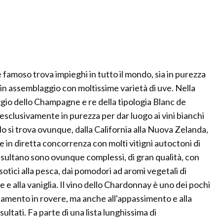
famoso trova impieghi in tutto il mondo, sia in purezza
in assemblaggio con moltissime varietà di uve. Nella
io dello Champagne e re della tipologia Blanc de
esclusivamente in purezza per dar luogo ai vini bianchi
lo si trova ovunque, dalla California alla Nuova Zelanda,
e in diretta concorrenza con molti vitigni autoctoni di
 risultano sono ovunque complessi, di gran qualità, con
sotici alla pesca, dai pomodori ad aromi vegetali di
ose e alla vaniglia. Il vino dello Chardonnay è uno dei pochi
hiamento in rovere, ma anche all'appassimento e alla
ltati. Fa parte di una lista lunghissima di