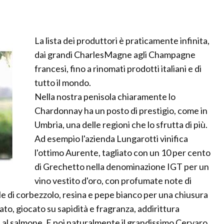
La lista dei produttori è praticamente infinita,
dai grandi CharlesMagne agli Champagne
francesi, fino a rinomati prodotti italiani e di
tutto il mondo.
Nella nostra penisola chiaramente lo
Chardonnay ha un posto di prestigio, come in
Umbria, una delle regioni che lo sfrutta di più.
Ad esempio l'azienda Lungarotti vinifica
l'ottimo Aurente, tagliato con un 10 per cento
di Grechetto nella denominazione IGT per un
vino vestito d'oro, con profumate note di
e di corbezzolo, resina e pepe bianco per una chiusura
to, giocato su sapidità e fragranza, addirittura
 al salmone. E poi naturalmente il grandissimo Cervaro