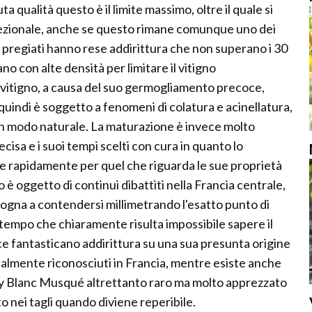
a qualità questo è il limite massimo, oltre il quale si
ccezionale, anche se questo rimane comunque uno dei
ti e pregiati hanno rese addirittura che non superano i 30
rano con alte densità per limitare il vitigno
 vitigno, a causa del suo germogliamento precoce,
 quindi è soggetto a fenomeni di colatura e acinellatura,
de in modo naturale. La maturazione è invece molto
isa e i suoi tempi scelti con cura in quanto lo
 rapidamente per quel che riguarda le sue proprietà
o è oggetto di continui dibattiti nella Francia centrale,
ogna a contendersi millimetrando l'esatto punto di
tempo che chiaramente risulta impossibile sapere il
ce fantasticano addirittura su una sua presunta origine
cialmente riconosciuti in Francia, mentre esiste anche
y Blanc Musqué altrettanto raro ma molto apprezzato
o nei tagli quando diviene reperibile.