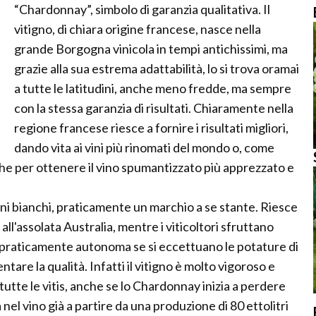
“Chardonnay”, simbolo di garanzia qualitativa. Il
vitigno, di chiara origine francese, nasce nella
grande Borgogna vinicola in tempi antichissimi, ma
grazie alla sua estrema adattabilità, lo si trova oramai
a tutte le latitudini, anche meno fredde, ma sempre
con la stessa garanzia di risultati. Chiaramente nella
regione francese riesce a fornire i risultati migliori,
dando vita ai vini più rinomati del mondo o, come
che per ottenere il vino spumantizzato più apprezzato e
vini bianchi, praticamente un marchio a se stante. Riesce
 all'assolata Australia, mentre i viticoltori sfruttano
, praticamente autonoma se si eccettuano le potature di
are la qualità. Infatti il vitigno è molto vigoroso e
tutte le vitis, anche se lo Chardonnay inizia a perdere
 nel vino già a partire da una produzione di 80 ettolitri