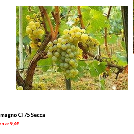
omagno Cl 75 Secca
n a: 9,4€