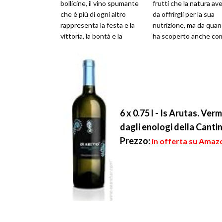
bollicine, il vino spumante
frutti che la natura av
che è più di ogni altro
da offrirgli per la sua
rappresenta la festa e la
nutrizione, ma da qua
vittoria, la bontà e la
ha scoperto anche co
qualità. Forse è il vin...
manipolare questi racco
ha ...
6 x 0.75 l - Is Arutas. V
dagli enologi della Canti
Prezzo:
in offerta su Amazo