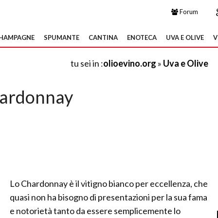
Forum
HAMPAGNE
SPUMANTE
CANTINA
ENOTECA
UVA E OLIVE
V
tu sei in :
olioevino.org
»
Uva e Olive
ardonnay
Lo Chardonnay è il vitigno bianco per eccellenza, che
quasi non ha bisogno di presentazioni per la sua fama
e notorietà tanto da essere semplicemente lo