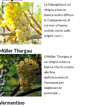
La Falanghina è un
vitigno a bacca
bianca molto diffuso
in Campania ma di
cui non si hanno
notizie certe sulle
origini, con l ...
Müller Thurgau
Il Müller Thurgau è
un vitigno a bacca
bianca che fu creato
alla fine
dell'ottocento in
Germania per
migliorare le
potenzial ...
Vermentino