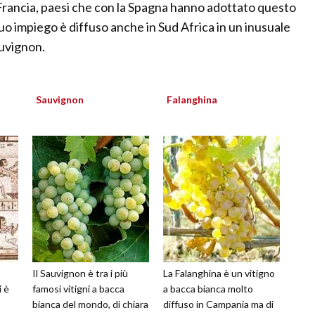
n Francia, paesi che con la Spagna hanno adottato questo
l suo impiego è diffuso anche in Sud Africa in un inusuale
auvignon.
Sauvignon
Falanghina
Il Sauvignon è tra i più
La Falanghina è un vitigno
i è
famosi vitigni a bacca
a bacca bianca molto
bianca del mondo, di chiara
diffuso in Campania ma di