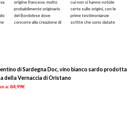
eva
origine francese, molto
cui non si hanno notizie
probabilmente originario
certe sulle origini, con le
ndo
del Bordolese dove
prime testimonianze
me
concorre alla creazione di
scritte che sono datate
lti,
vini di alta qualità e fama i...
solo al 1804, quando fu
ricon...
ermentino di Sardegna Doc, vino bianco sardo prodotta
na della Vernaccia di Oristano
n a: 84,99€