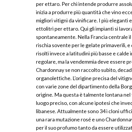
per ettaro. Per chi intende produrre assolut
inizia a produrre più quantità che vino e
migliori vitigni da vinificare. I più elegan
ettolitri per ettaro. Qui gli impianti si lavo
spontaneamente. Nella Francia centrale il
rischia sovente per le gelate primaverili, e
risolti invece a latitudini più basse e cal
regolare, ma la vendemmia deve essere prec
Chardonnay se non raccolto subito, decade
organolettiche. L'origine precisa del vitign
con varie zone del dipartimento della Borg
origine. Ma questa è talmente lontana nel 
luogo preciso, con alcune ipotesi che inve
libanese. Attualmente sono 34 i cloni uffi
una rara mutazione rosé e uno Chardonna
per il suo profumo tanto da essere utilizzat