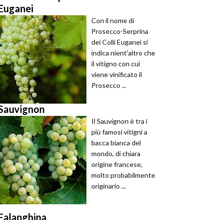
Euganei
Con il nome di
Prosecco-Serprina
dei Colli Euganei si
indica nient'altro che
il vitigno con cui
viene vinificato il
Prosecco ...
Sauvignon
Il Sauvignon è tra i
più famosi vitigni a
bacca bianca del
mondo, di chiara
origine francese,
molto probabilmente
originario ...
Falanghina