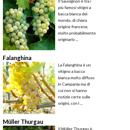
Il Sauvignon è tra i
più famosi vitigni a
bacca bianca del
mondo, di chiara
origine francese,
molto probabilmente
originario ...
Falanghina
La Falanghina è un
vitigno a bacca
bianca molto diffuso
in Campania ma di
cui non si hanno
notizie certe sulle
origini, con l ...
Müller Thurgau
Il Müller Thurgau è