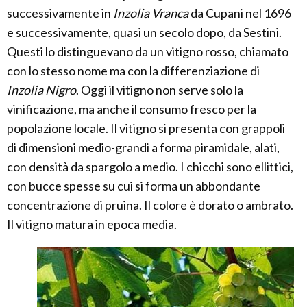
successivamente in
Inzolia Vranca
da Cupani nel 1696
e successivamente, quasi un secolo dopo, da Sestini.
Questi lo distinguevano da un vitigno rosso, chiamato
con lo stesso nome ma con la differenziazione di
Inzolia Nigro
. Oggi il vitigno non serve solo la
vinificazione, ma anche il consumo fresco per la
popolazione locale. Il vitigno si presenta con grappoli
di dimensioni medio-grandi a forma piramidale, alati,
con densità da spargolo a medio. I chicchi sono ellittici,
con bucce spesse su cui si forma un abbondante
concentrazione di pruina. Il colore è dorato o ambrato.
Il vitigno matura in epoca media.