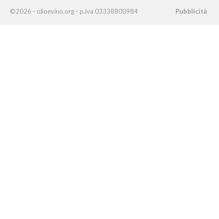
©2026 - olioevino.org - p.iva 03338800984
Pubblicità