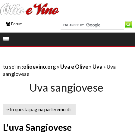
Forum
tu sei in :
olioevino.org
»
Uva e Olive
»
Uva
» Uva
sangiovese
Uva sangiovese
In questa pagina parleremo di :
L'uva Sangiovese