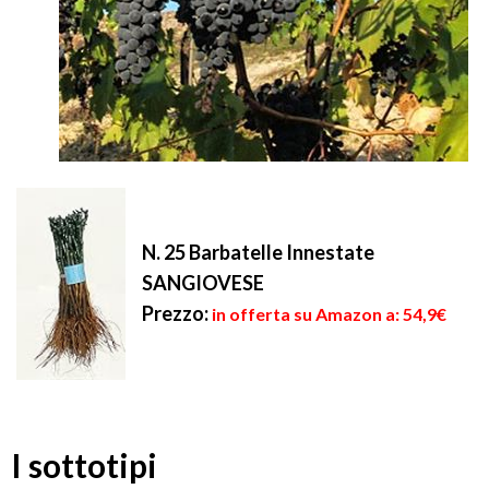
N. 25 Barbatelle Innestate
SANGIOVESE
Prezzo:
in offerta su Amazon a: 54,9€
I sottotipi