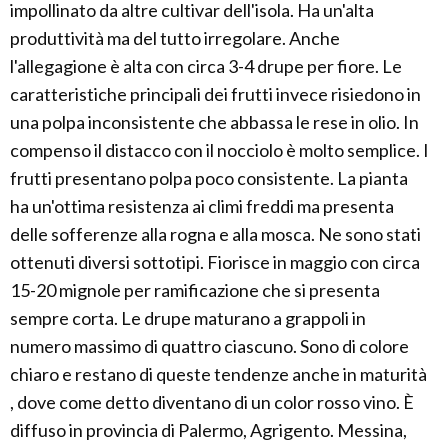
impollinato da altre cultivar dell'isola. Ha un'alta
produttività ma del tutto irregolare. Anche
l'allegagione è alta con circa 3-4 drupe per fiore. Le
caratteristiche principali dei frutti invece risiedono in
una polpa inconsistente che abbassa le rese in olio. In
compenso il distacco con il nocciolo è molto semplice. I
frutti presentano polpa poco consistente. La pianta
ha un'ottima resistenza ai climi freddi ma presenta
delle sofferenze alla rogna e alla mosca. Ne sono stati
ottenuti diversi sottotipi. Fiorisce in maggio con circa
15-20 mignole per ramificazione che si presenta
sempre corta. Le drupe maturano a grappoli in
numero massimo di quattro ciascuno. Sono di colore
chiaro e restano di queste tendenze anche in maturità
, dove come detto diventano di un color rosso vino. È
diffuso in provincia di Palermo, Agrigento. Messina,