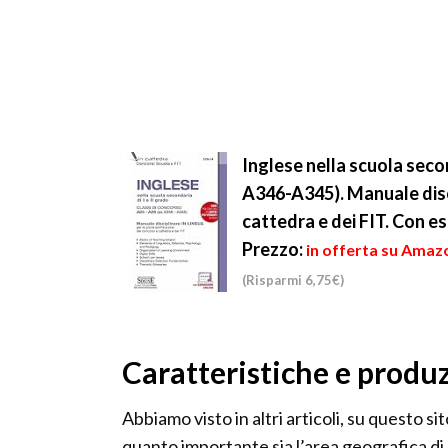
Inglese nella scuola secon
A346-A345). Manuale discip
cattedra e dei FIT. Con e
Prezzo:
in offerta su Amazo
(Risparmi 6,75€)
Caratteristiche e produ
Abbiamo visto in altri articoli, su questo sit
quanto importante sia l’area geografica di