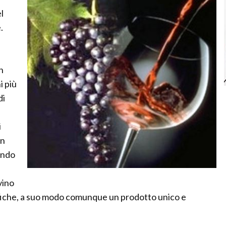
l
.
n
i più
di
i
un
ando
vino
cifiche, a suo modo comunque un prodotto unico e