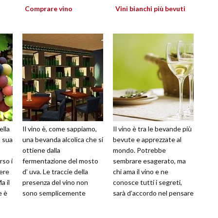
Comprare vino
Vini bianchi più bevuti
ella
Il vino è, come sappiamo,
Il vino è tra le bevande più
a sua
una bevanda alcolica che si
bevute e apprezzate al
ottiene dalla
mondo. Potrebbe
rso i
fermentazione del mosto
sembrare esagerato, ma
ere
d’ uva. Le traccie della
chi ama il vino e ne
a il
presenza del vino non
conosce tutti i segreti,
e è
sono semplicemente
sarà d’accordo nel pensare
storiche, ma addirittura
che il termine bevanda, in
millenarie; affon...
questo c...