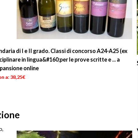
daria di I e II grado. Classi di concorso A24-A25 (ex
linare in lingua&#160;per le prove scritte e ... a
spansione online
n a: 38,25€
zione
o,