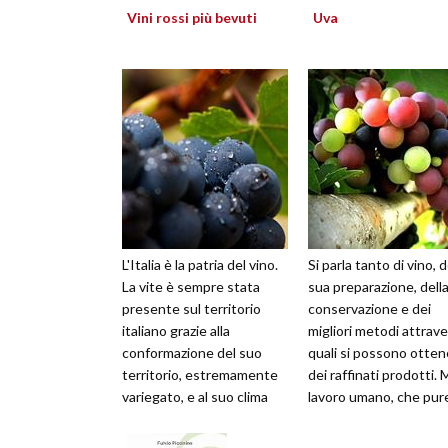
Vini rossi più bevuti
Uva
L'Italia è la patria del vino.
Si parla tanto di vino, d
La vite è sempre stata
sua preparazione, dell
presente sul territorio
conservazione e dei
italiano grazie alla
migliori metodi attrave
conformazione del suo
quali si possono otten
territorio, estremamente
dei raffinati prodotti. M
variegato, e al suo clima
lavoro umano, che pur
temperato. Le lunghe
indispensabi...
distese...