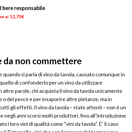
l bere responsabile
n a: 12,75€
re da non commettere
 quando si parla di vino da tavola, causato comunque in
quello di confonderlo per un vino da utilizzare
n altre parole, chi acquista il vino da tavola unicamente
e o del pesce e per insaporire altre pietanze, ma in
utti gli effetti. Il vino da tavola – state attenti – non è un
che negli anni scorsi molti produttori, fino all’introduzione
i loro vini di qualità come “vini da tavola”. E’ il caso