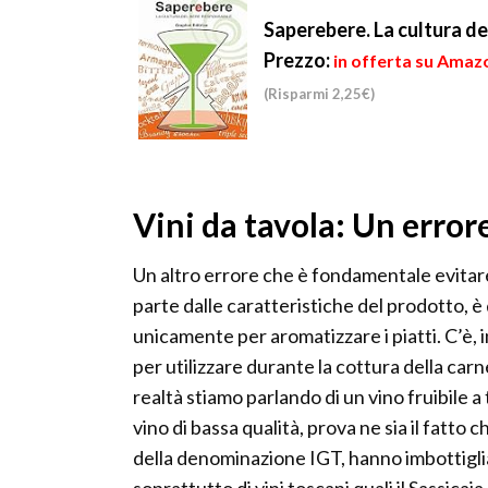
Saperebere. La cultura de
Prezzo:
in offerta su Amazo
(Risparmi 2,25€)
Vini da tavola: Un erro
Un altro errore che è fondamentale evitare
parte dalle caratteristiche del prodotto, è 
unicamente per aromatizzare i piatti. C’è, i
per utilizzare durante la cottura della carn
realtà stiamo parlando di un vino fruibile a t
vino di bassa qualità, prova ne sia il fatto 
della denominazione IGT, hanno imbottigliato 