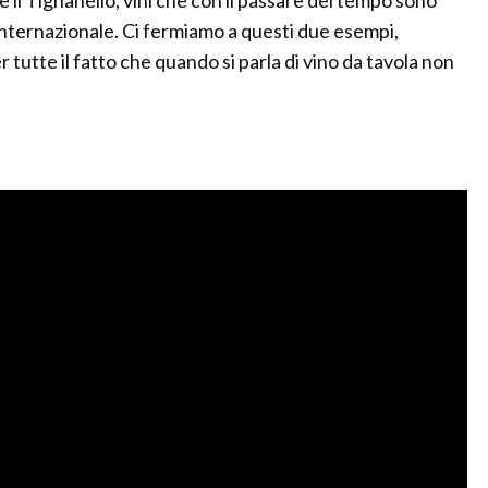
a e il Tignanello, vini che con il passare del tempo sono
 internazionale. Ci fermiamo a questi due esempi,
r tutte il fatto che quando si parla di vino da tavola non