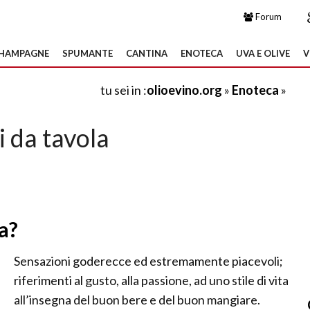
Forum
HAMPAGNE
SPUMANTE
CANTINA
ENOTECA
UVA E OLIVE
V
tu sei in :
olioevino.org
»
Enoteca
»
i da tavola
a?
Sensazioni goderecce ed estremamente piacevoli;
riferimenti al gusto, alla passione, ad uno stile di vita
all’insegna del buon bere e del buon mangiare.