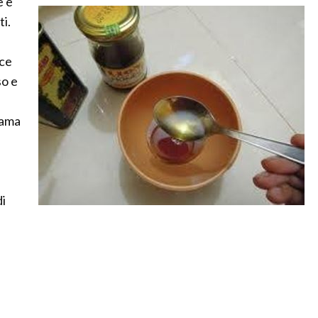
e è
ti.
cce
so e
gama
.
di