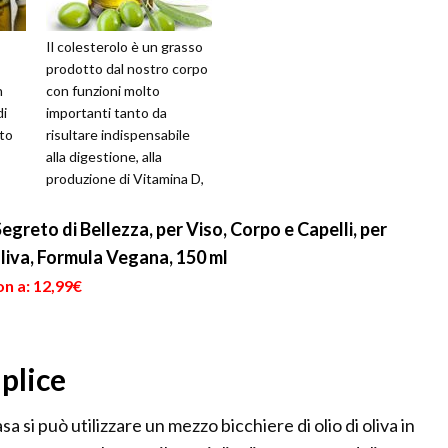
Il colesterolo è un grasso
prodotto dal nostro corpo
n
con funzioni molto
di
importanti tanto da
nto
risultare indispensabile
alla digestione, alla
produzione di Vitamina D,
i più
alla struttura delle pareti
cellula...
greto di Bellezza, per Viso, Corpo e Capelli, per
Oliva, Formula Vegana, 150 ml
n a: 12,99€
plice
sa si può utilizzare un mezzo bicchiere di olio di oliva in