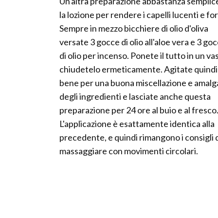
Un'altra preparazione abbastanza semplic
la lozione per rendere i capelli lucenti e for
Sempre in mezzo bicchiere di olio d'oliva
versate 3 gocce di olio all'aloe vera e 3 go
di olio per incenso. Ponete il tutto in un va
chiudetelo ermeticamente. Agitate quindi
bene per una buona miscellazione e amal
degli ingredienti e lasciate anche questa
preparazione per 24 ore al buio e al fresco
L'applicazione è esattamente identica alla
precedente, e quindi rimangono i consigli 
massaggiare con movimenti circolari.