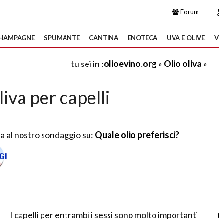
Forum
HAMPAGNE
SPUMANTE
CANTINA
ENOTECA
UVA E OLIVE
V
tu sei in :
olioevino.org
»
Olio oliva
»
liva per capelli
a al nostro sondaggio su:
Quale olio preferisci?
I capelli per entrambi i sessi sono molto importanti