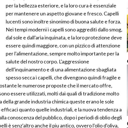
per la bellezza esteriore, e la loro cura è essenziale
per mantenere un aspetto giovane e fresco. Capelli
lucenti sono inoltre sinonimo di buona salute e forza.
Nei tempi moderni i capelli sono aggrediti dallo smog,
dal sole e dall'aria inquinata, e la loro protezione deve
essere quindi maggiore, con un pizzico di attenzione
per l'alimentazione, sempre molto importante per la
salute del nostro corpo. L'aggressione
dell'inquinamento e di una alimentazione sbagliata
spesso secca i capelli, che divengono quindi fragile e
onostante le numerose proposte che il mercato offre,
ono essere utilizzati, molti dai quali di tradizione molto
a della grande industria chimica queste erano le sole
 efficaci quanto quelle industriali, e la nuova tendenza a
 alla conoscenza del pubblico, dopo i periodi di oblio degli
lli è senz'altro anche il piu antico, ovvero l'olio d'oliva,