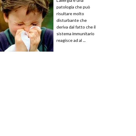
L'allergia è una
patologia che può
risultare molto
disturbante che
deriva dal fatto che il
sistema immunitario
reagisce ad al ...