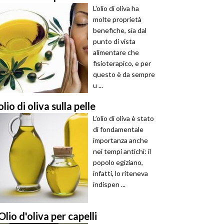
L'olio di oliva ha
molte proprietà
benefiche, sia dal
punto di vista
alimentare che
fisioterapico, e per
questo è da sempre
u ...
olio di oliva sulla pelle
L’olio di oliva è stato
di fondamentale
importanza anche
nei tempi antichi: il
popolo egiziano,
infatti, lo riteneva
indispen ...
Olio d'oliva per capelli