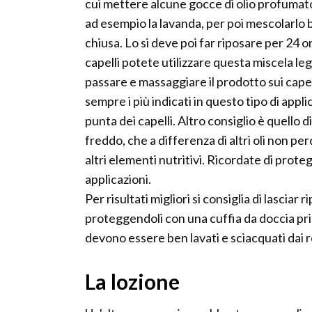
cui mettere alcune gocce di olio profumato 
ad esempio la lavanda, per poi mescolarlo 
chiusa. Lo si deve poi far riposare per 24 o
capelli potete utilizzare questa miscela l
passare e massaggiare il prodotto sui capell
sempre i più indicati in questo tipo di appl
punta dei capelli. Altro consiglio è quello d
freddo, che a differenza di altri oli non per
altri elementi nutritivi. Ricordate di prot
applicazioni.
Per risultati migliori si consiglia di lasciar
proteggendoli con una cuffia da doccia prima
devono essere ben lavati e sciacquati dai 
La lozione