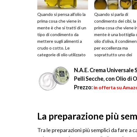
Quando si pensa all’olio la
Quando si parla di
prima cosa che viene in
condimento dei cibi, la
mente è che si tratti di un
prima cosa che viene i
tipo di condimento da
mente è una bottiglia 
mettere sugli alimenti a
olio d’oliva, il condime
crudo o cotto. Le
per eccellenza ma
categorie di olio utilizzato
soprattutto uno dei
come alimento variano a
prodotti agroalimentar
se...
diffusi ed evo...
N.A.E. Crema Universale Se
Pelli Secche, con Olio di 
Prezzo:
in offerta su Amazo
La preparazione più sem
Tra le preparazioni più semplici da fare a ca