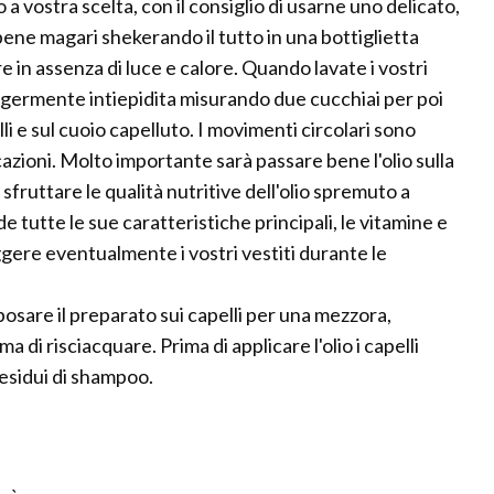
a vostra scelta, con il consiglio di usarne uno delicato,
bene magari shekerando il tutto in una bottiglietta
re in assenza di luce e calore. Quando lavate i vostri
eggermente intiepidita misurando due cucchiai per poi
i e sul cuoio capelluto. I movimenti circolari sono
icazioni. Molto importante sarà passare bene l'olio sulla
i sfruttare le qualità nutritive dell'olio spremuto a
de tutte le sue caratteristiche principali, le vitamine e
eggere eventualmente i vostri vestiti durante le
 riposare il preparato sui capelli per una mezzora,
 di risciacquare. Prima di applicare l'olio i capelli
residui di shampoo.