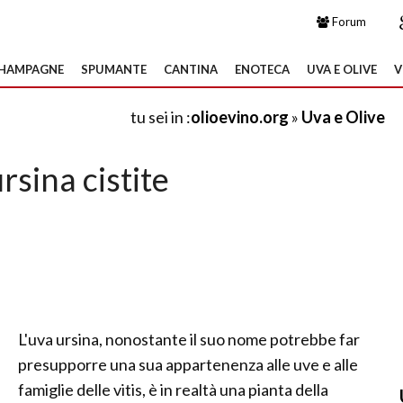
Forum
HAMPAGNE
SPUMANTE
CANTINA
ENOTECA
UVA E OLIVE
V
tu sei in :
olioevino.org
»
Uva e Olive
rsina cistite
L'uva ursina, nonostante il suo nome potrebbe far
presupporre una sua appartenenza alle uve e alle
famiglie delle vitis, è in realtà una pianta della