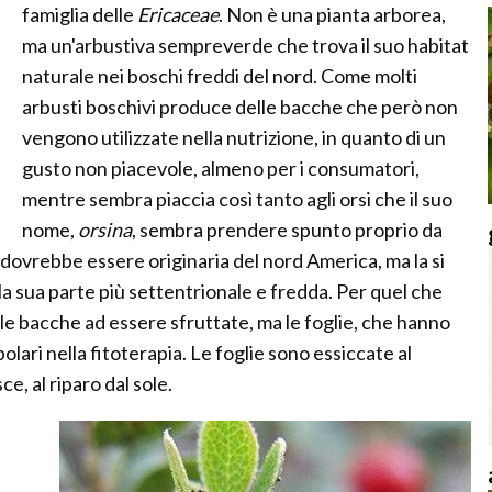
famiglia delle
Ericaceae
. Non è una pianta arborea,
ma un'arbustiva sempreverde che trova il suo habitat
naturale nei boschi freddi del nord. Come molti
arbusti boschivi produce delle bacche che però non
vengono utilizzate nella nutrizione, in quanto di un
gusto non piacevole, almeno per i consumatori,
mentre sembra piaccia così tanto agli orsi che il suo
nome,
orsina
, sembra prendere spunto proprio da
 dovrebbe essere originaria del nord America, ma la si
lla sua parte più settentrionale e fredda. Per quel che
 le bacche ad essere sfruttate, ma le foglie, che hanno
lari nella fitoterapia. Le foglie sono essiccate al
ce, al riparo dal sole.