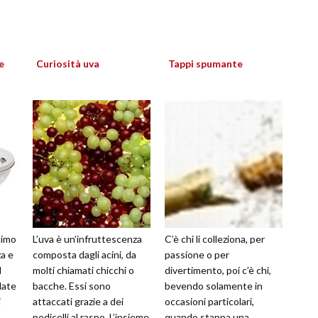
e
Curiosità uva
Tappi spumante
nimo
L’uva è un’infruttescenza
C’è chi li colleziona, per
za e
composta dagli acini, da
passione o per
l
molti chiamati chicchi o
divertimento, poi c’è chi,
late
bacche. Essi sono
bevendo solamente in
i
attaccati grazie a dei
occasioni particolari,
pedicelli al raspo. L’insieme
quando stappa una