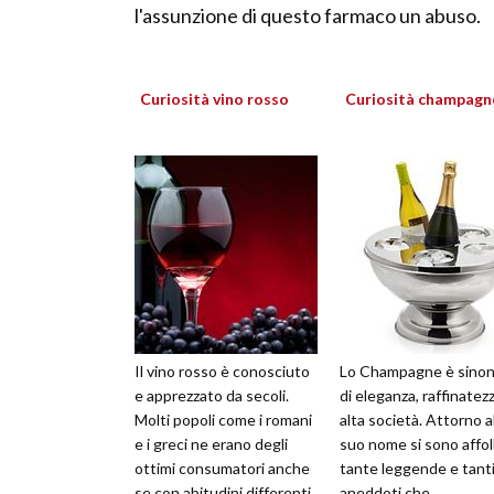
l'assunzione di questo farmaco un abuso.
Curiosità vino rosso
Curiosità champagn
Il vino rosso è conosciuto
Lo Champagne è sino
e apprezzato da secoli.
di eleganza, raffinatez
Molti popoli come i romani
alta società. Attorno a
e i greci ne erano degli
suo nome si sono affol
ottimi consumatori anche
tante leggende e tant
se con abitudini differenti.
aneddoti che