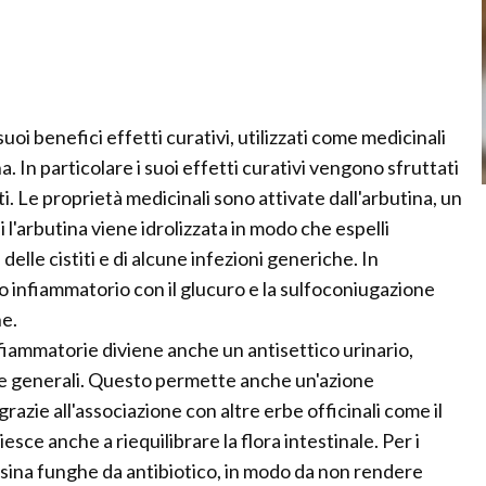
uoi benefici effetti curativi, utilizzati come medicinali
. In particolare i suoi effetti curativi vengono sfruttati
titi. Le proprietà medicinali sono attivate dall'arbutina, un
 l'arbutina viene idrolizzata in modo che espelli
elle cistiti e di alcune infezioni generiche. In
o infiammatorio con il glucuro e la sulfoconiugazione
ne.
nfiammatorie diviene anche un antisettico urinario,
ve generali. Questo permette anche un'azione
razie all'associazione con altre erbe officinali come il
esce anche a riequilibrare la flora intestinale. Per i
ursina funghe da antibiotico, in modo da non rendere