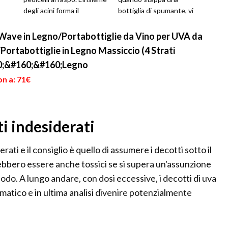
degli acini forma il
bottiglia di spumante, vi
grappolo. L’uva può avere
scrive sopra la data
un col...
annotando l’avveniment...
Wave in Legno/Portabottiglie da Vino per UVA da
Portabottiglie in Legno Massiccio (4 Strati
60;&#160;&#160;Legno
on a: 71€
ti indesiderati
rati e il consiglio è quello di assumere i decotti sotto il
rebbero essere anche tossici se si supera un'assunzione
iodo. A lungo andare, con dosi eccessive, i decotti di uva
matico e in ultima analisi divenire potenzialmente