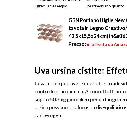
I greci, ad esempio,
testimoniano quanto
preferivano rendere il...
fosse importante e
apprezzato questo vi...
GBN Portabottiglie New 
tavola in Legno Creativo/
42,5x15,5x24 cm) in&#1
Prezzo:
in offerta su Amaz
Uva ursina cistite: Effet
L'uva ursina può avere degli effetti indeside
controllo di un medico. Alcuni effetti pot
sopra i 500 mg giornalieri per un lungo per
ursina possono produrre un disequilibrio e
cancerogena.