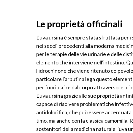
Le proprietà officinali
L'uva ursina è sempre stata sfruttata per i s
nei secoli precedenti alla moderna medicina
per le terapie delle vie urinarie e delle cis
elemento che interviene nell'intestino. Qui
l'idrochinone che viene ritenuto colpevole d
particolare l'arbutina lega questo element
per fuoriuscire dal corpo attraverso le uri
L'uva ursina grazie alle sue proprietà anti
capace di risolvere problematiche infetti
antidolorifica, che può essere accentuata g
timo, ma anche con la classica camomilla. Ri
sostenitori della medicina naturale l'uva 