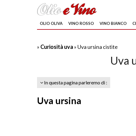
OLIO OLIVA
VINO ROSSO
VINO BIANCO
C
»
Curiosità uva
» Uva ursina cistite
Uva u
In questa pagina parleremo di :
Uva ursina