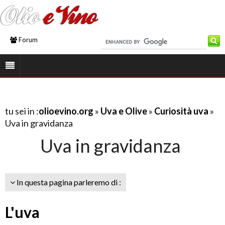
Forum
tu sei in :
olioevino.org
»
Uva e Olive
»
Curiosità uva
»
Uva in gravidanza
Uva in gravidanza
In questa pagina parleremo di :
L'uva