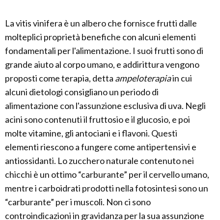
La vitis vinifera è un albero che fornisce frutti dalle
molteplici proprietà benefiche con alcuni elementi
fondamentali per l'alimentazione. I suoi frutti sono di
grande aiuto al corpo umano, e addirittura vengono
proposti come terapia, detta
ampeloterapia
in cui
alcuni dietologi consigliano un periodo di
alimentazione con l'assunzione esclusiva di uva. Negli
acini sono contenuti il fruttosio e il glucosio, e poi
molte vitamine, gli antociani e i flavoni. Questi
elementi riescono a fungere come antipertensivi e
antiossidanti. Lo zucchero naturale contenuto nei
chicchi è un ottimo “carburante” per il cervello umano,
mentre i carboidrati prodotti nella fotosintesi sono un
“carburante” per i muscoli. Non ci sono
controindicazioni in gravidanza per la sua assunzione