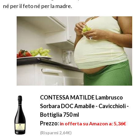
né per il feto né per la madre.
CONTESSA MATILDE Lambrusco
Sorbara DOC Amabile - Cavicchioli -
Bottiglia 750 ml
Prezzo:
in offerta su Amazon a: 5,36€
(Risparmi 2,64€)