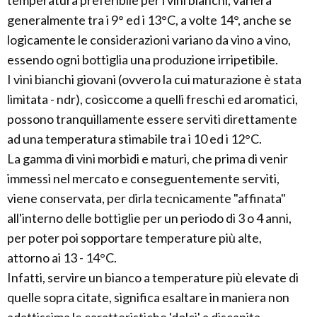
temperatura preferibile per i vini bianchi, varierà
generalmente tra i 9° ed i 13°C, a volte 14°, anche se
logicamente le considerazioni variano da vino a vino,
essendo ogni bottiglia una produzione irripetibile.
I vini bianchi giovani (ovvero la cui maturazione è stata
limitata - ndr), cosìccome a quelli freschi ed aromatici,
possono tranquillamente essere serviti direttamente
ad una temperatura stimabile tra i 10 ed i 12°C.
La gamma di vini morbidi e maturi, che prima di venir
immessi nel mercato e conseguentemente serviti,
viene conservata, per dirla tecnicamente "affinata"
all'interno delle bottiglie per un periodo di 3 o 4 anni,
per poter poi sopportare temperature più alte,
attorno ai 13 - 14°C.
Infatti, servire un bianco a temperature più elevate di
quelle sopra citate, significa esaltare in maniera non