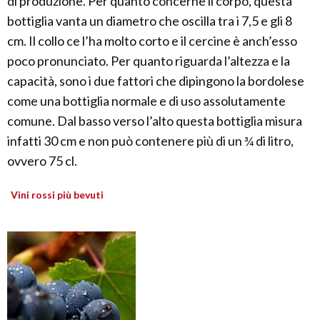
di produzione. Per quanto concerne il corpo, questa
bottiglia vanta un diametro che oscilla tra i 7,5 e gli 8
cm. Il collo ce l’ha molto corto e il cercine è anch’esso
poco pronunciato. Per quanto riguarda l’altezza e la
capacità, sono i due fattori che dipingono la bordolese
come una bottiglia normale e di uso assolutamente
comune. Dal basso verso l’alto questa bottiglia misura
infatti 30 cm e non può contenere più di un ¾ di litro,
ovvero 75 cl.
Vini rossi più bevuti