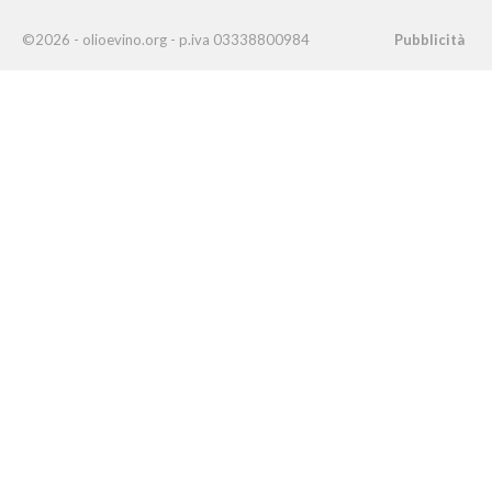
©2026 - olioevino.org - p.iva 03338800984
Pubblicità