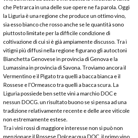
che Petrarca in una delle sue opere ne fa parola. Oggi
la Liguria è una regione che produce un ottimo vino,
sia esso bianco che rosso anche se le quantità sono
piuttosto limitate per la difficile condizione di
coltivazione di cui si è già ampiamente discusso. Tra i
vitigni più diffusi nella regione figurano gli autoctoni
Bianchetta Genovese in provincia di Genova e la
Lumassina in provincia di Savona. Troviamo ancora il
Vermentino e il Pigato tra quelli a bacca bianca e il
Rossese e l'Ormeasco tra quelli a bacca scura. La
Liguria possiede ben sette vini a marchio DOC e
nessun DOCG. un risultato buono se si pensa ad una
tradizione relativamente recente e delle aree viticole
non estremamente estese.
Tra i vini rossi di maggiore interesse non si può non
menzionare il Rossese Dolceacqua DOC, il primo vino