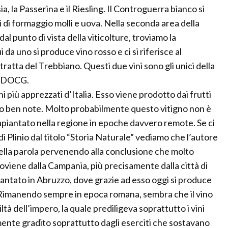
, la Passerina e il Riesling. Il Controguerra bianco si
 di formaggio molli e uova. Nella seconda area della
dal punto di vista della viticolture, troviamo la
i da uno si produce vino rosso e ci si riferisce al
tratta del Trebbiano. Questi due vini sono gli unici della
e DOCG.
i più apprezzati d’Italia. Esso viene prodotto dai frutti
ono ben note. Molto probabilmente questo vitigno non è
rapiantato nella regione in epoche davvero remote. Se ci
di Plinio dal titolo “Storia Naturale” vediamo che l’autore
della parola pervenendo alla conclusione che molto
oviene dalla Campania, più precisamente dalla città di
piantato in Abruzzo, dove grazie ad esso oggi si produce
ni. Rimanendo sempre in epoca romana, sembra che il vino
tà dell’impero, la quale prediligeva soprattutto i vini
mente gradito soprattutto dagli eserciti che sostavano