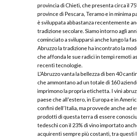
provincia di Chieti, che presenta circa il 7
province di Pescara, Teramo e in minima part
è sviluppata abbastanza recentemente anch
tradizione secolare. Siamo intorno agli anni
cominciato a svilupparsi anche lungo la fa
Abruzzo la tradizione ha incontrato la mode
che affonda le sue radici in tempi remoti a
recenti tecnologie.
L’Abruzzo vanta la bellezza di ben 40 cant
che ammontano ad un totale di 160 aziende 
imprimono la propria etichetta. I vini abr
paese che all’estero, in Europa e in America
confini dell’Italia, ma provvede anche ad e
prodotti di questa terra di essere conosciut
tedeschi con il 23% di vino importato anch
acquirenti sempre più costanti, tra questi 