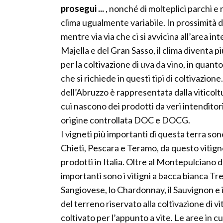
prosegui ...
, nonché di molteplici parchi e
clima ugualmente variabile. In prossimità 
mentre via via che ci si avvicina all’area int
Majella e del Gran Sasso, il clima diventa p
per la coltivazione di uva da vino, in quanto
che si richiede in questi tipi di coltivazio
dell’Abruzzo è rappresentata dalla viticoltu
cui nascono dei prodotti da veri intenditor
origine controllata DOC e DOCG.
I vigneti più importanti di questa terra son
Chieti, Pescara e Teramo, da questo vitign
prodotti in Italia. Oltre al Montepulciano
importanti sono i vitigni a bacca bianca Tre
Sangiovese, lo Chardonnay, il Sauvignon e 
del terreno riservato alla coltivazione di vit
coltivato per l’appunto a vite. Le aree in c