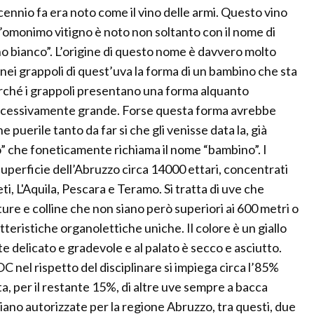
cennio fa era noto come il vino delle armi. Questo vino
l’omonimo vitigno è noto non soltanto con il nome di
 bianco”. L’origine di questo nome è davvero molto
o nei grappoli di quest’uva la forma di un bambino che sta
erché i grappoli presentano una forma alquanto
ccessivamente grande. Forse questa forma avrebbe
 puerile tanto da far si che gli venisse data la, già
” che foneticamente richiama il nome “bambino”. I
superficie dell’Abruzzo circa 14000 ettari, concentrati
ti, L'Aquila, Pescara e Teramo. Si tratta di uve che
ture e colline che non siano però superiori ai 600 metri o
atteristiche organolettiche uniche. Il colore è un giallo
e delicato e gradevole e al palato è secco e asciutto.
 nel rispetto del disciplinare si impiega circa l’85%
a, per il restante 15%, di altre uve sempre a bacca
siano autorizzate per la regione Abruzzo, tra questi, due