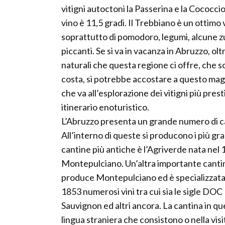
vitigni autoctoni la Passerina e la Cococci
vino è 11,5 gradi. Il Trebbiano è un ottim
soprattutto di pomodoro, legumi, alcune z
piccanti. Se si va in vacanza in Abruzzo, olt
naturali che questa regione ci offre, che so
costa, si potrebbe accostare a questo magn
che va all’esplorazione dei vitigni più pres
itinerario enoturistico.
L’Abruzzo presenta un grande numero di can
All’interno di queste si producono i più gran
cantine più antiche è l’Agriverde nata nel 
Montepulciano. Un’altra importante cantina
produce Montepulciano ed è specializzata
1853 numerosi vini tra cui sia le sigle D
Sauvignon ed altri ancora. La cantina in q
lingua straniera che consistono o nella vis