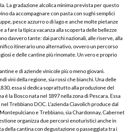
ola. La gradazione alcolica minima prevista per questo
o vino da accompagnare con pasta con sughi semplici
uppe, pesce azzurro o di lago e anche molte pietanze
re a fare la tipica vacanza alla scoperta delle bellezze
no davvero tante: dai parchi nazionali, alle riserve, alla
ifico itinerario uno alternativo, ovvero un percorso
tigiosi e delle cantine più rinomate. Un vero e proprio
tine e di aziende vinicole più o meno giovani.
di vini della regione, sia rossi che bianchi. Una delle
1830, essa si dedica soprattutto alla produzione del
 è la Bosco nata nel 1897 nella zona di Pescara. Essa
 nel Trebbiano DOC. L’azienda Ciavolich produce dal
OC Montepulciano e Trebbiano, sia Chardonnay, Cabernet
uestione organizza due percorsi enoturistici anche in
ita della cantina con degustazione o passeggiata tra i