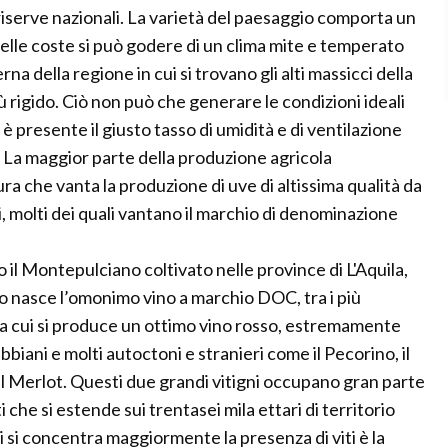
 riserve nazionali. La varietà del paesaggio comporta un
delle coste si può godere di un clima mite e temperato
erna della regione in cui si trovano gli alti massicci della
iù rigido. Ciò non può che generare le condizioni ideali
 è presente il giusto tasso di umidità e di ventilazione
ne. La maggior parte della produzione agricola
ra che vanta la produzione di uve di altissima qualità da
i, molti dei quali vantano il marchio di denominazione
o il Montepulciano coltivato nelle province di L'Aquila,
o nasce l’omonimo vino a marchio DOC, tra i più
 da cui si produce un ottimo vino rosso, estremamente
bbiani e molti autoctoni e stranieri come il Pecorino, il
il Merlot. Questi due grandi vitigni occupano gran parte
i che si estende sui trentasei mila ettari di territorio
ui si concentra maggiormente la presenza di viti è la