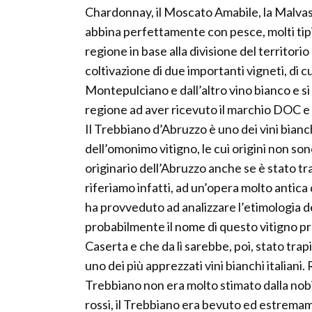
Chardonnay, il Moscato Amabile, la Malvasia
abbina perfettamente con pesce, molti tipi
regione in base alla divisione del territorio 
coltivazione di due importanti vigneti, di cu
Montepulciano e dall’altro vino bianco e si 
regione ad aver ricevuto il marchio DOC 
Il Trebbiano d’Abruzzo è uno dei vini bianch
dell’omonimo vitigno, le cui origini non s
originario dell’Abruzzo anche se è stato t
riferiamo infatti, ad un’opera molto antica 
ha provveduto ad analizzare l’etimologia 
probabilmente il nome di questo vitigno pr
Caserta e che da lì sarebbe, poi, stato tra
uno dei più apprezzati vini bianchi italia
Trebbiano non era molto stimato dalla nobil
rossi, il Trebbiano era bevuto ed estrema