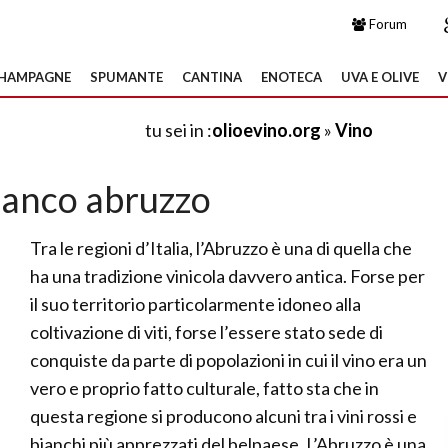
Forum
HAMPAGNE
SPUMANTE
CANTINA
ENOTECA
UVA E OLIVE
V
tu sei in :
olioevino.org
»
Vino
ianco abruzzo
Tra le regioni d’Italia, l’Abruzzo è una di quella che
ha una tradizione vinicola davvero antica. Forse per
il suo territorio particolarmente idoneo alla
coltivazione di viti, forse l’essere stato sede di
conquiste da parte di popolazioni in cui il vino era un
vero e proprio fatto culturale, fatto sta che in
questa regione si producono alcuni tra i vini rossi e
bianchi più apprezzati del belpaese. L’Abruzzo è una