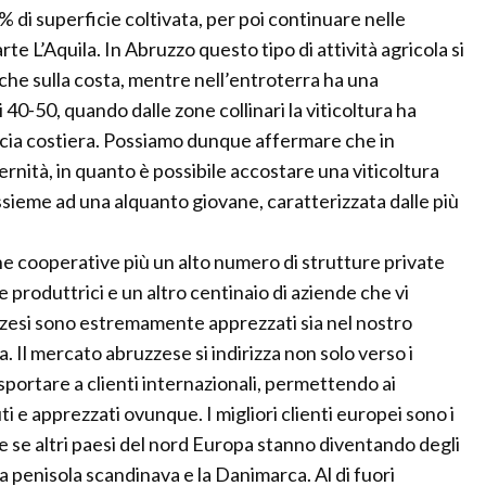
5% di superficie coltivata, per poi continuare nelle
e L’Aquila. In Abruzzo questo tipo di attività agricola si
e sulla costa, mentre nell’entroterra ha una
 40-50, quando dalle zone collinari la viticoltura ha
scia costiera. Possiamo dunque affermare che in
rnità, in quanto è possibile accostare una viticoltura
ssieme ad una alquanto giovane, caratterizzata dalle più
ine cooperative più un alto numero di strutture private
produttrici e un altro centinaio di aziende che vi
uzzesi sono estremamente apprezzati sia nel nostro
. Il mercato abruzzese si indirizza non solo verso i
sportare a clienti internazionali, permettendo ai
i e apprezzati ovunque. I migliori clienti europei sono i
e se altri paesi del nord Europa stanno diventando degli
la penisola scandinava e la Danimarca. Al di fuori