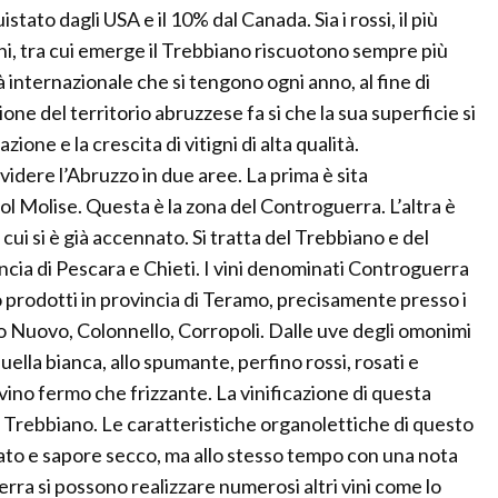
stato dagli USA e il 10% dal Canada. Sia i rossi, il più
hi, tra cui emerge il Trebbiano riscuotono sempre più
 internazionale che si tengono ogni anno, al fine di
one del territorio abruzzese fa si che la sua superficie si
ione e la crescita di vitigni di alta qualità.
ividere l’Abruzzo in due aree. La prima è sita
ol Molise. Questa è la zona del Controguerra. L’altra è
i cui si è già accennato. Si tratta del Trebbiano e del
ncia di Pescara e Chieti. I vini denominati Controguerra
 prodotti in provincia di Teramo, precisamente presso i
 Nuovo, Colonnello, Corropoli. Dalle uve degli omonimi
quella bianca, allo spumante, perfino rossi, rosati e
vino fermo che frizzante. La vinificazione di questa
e Trebbiano. Le caratteristiche organolettiche di questo
tato e sapore secco, ma allo stesso tempo con una nota
rra si possono realizzare numerosi altri vini come lo