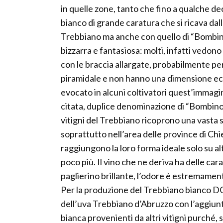
in quelle zone, tanto che fino a qualche de
bianco di grande caratura che si ricava dal
Trebbiano ma anche con quello di “Bombino
bizzarra e fantasiosa: molti, infatti vedon
con le braccia allargate, probabilmente p
piramidale e non hanno una dimensione e
evocato in alcuni coltivatori quest’immagine
citata, duplice denominazione di “Bombino
vitigni del Trebbiano ricoprono una vasta 
soprattutto nell’area delle province di Chie
raggiungono la loro forma ideale solo su al
poco più. Il vino che ne deriva ha delle car
paglierino brillante, l’odore è estremament
Per la produzione del Trebbiano bianco DOC
dell’uva Trebbiano d’Abruzzo con l’aggiunt
bianca provenienti da altri vitigni purché, 