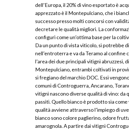
dell’Europa, il 20% di vino esportato è acqui
apprezzato è il Montepulciano, che i bianc
successo presso molti concorsi con validità
decretare le qualità migliori. La conformazi
configuri come un’ottima base per la coltivaz
Da un punto di vista viticolo, si potrebbe d
nell’entroterra e va da Teramo al confine c
l’area dei due principali vitigni abruzzesi, d
Montepulciano, entrambi coltivati in provi
si fregiano del marchio DOC. Essi vengono
comuni di Controguerra, Ancarano, Torano
vitigni nascono diverse qualità di vino: da 
passiti. Quello bianco è prodotto sia come 
qualità avviene attraverso l’impiego di uv
bianco sono colore paglierino, odore frut
amarognola. A partire dai vitigni Controgue