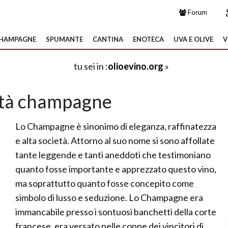
Forum
HAMPAGNE
SPUMANTE
CANTINA
ENOTECA
UVA E OLIVE
V
tu sei in :
olioevino.org
»
ità champagne
Lo Champagne è sinonimo di eleganza, raffinatezza
e alta società. Attorno al suo nome si sono affollate
tante leggende e tanti aneddoti che testimoniano
quanto fosse importante e apprezzato questo vino,
ma soprattutto quanto fosse concepito come
simbolo di lusso e seduzione. Lo Champagne era
immancabile presso i sontuosi banchetti della corte
francese, era versato nelle coppe dei vincitori di