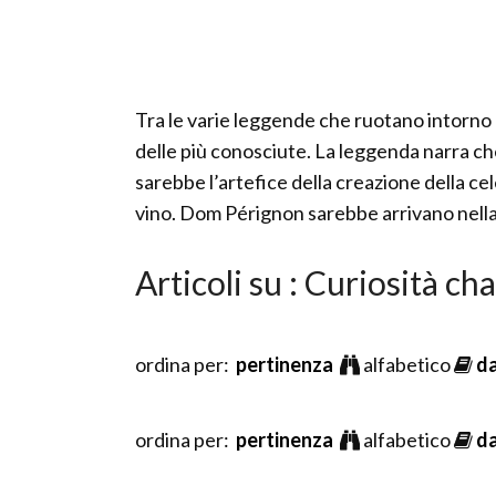
Tra le varie leggende che ruotano intorno 
delle più conosciute. La leggenda narra c
sarebbe l’artefice della creazione della cel
vino. Dom Pérignon sarebbe arrivano nel
Articoli su : Curiosità 
ordina per:
pertinenza
alfabetico
d
ordina per:
pertinenza
alfabetico
d