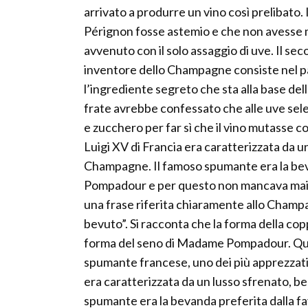
arrivato a produrre un vino così prelibato.
Pérignon fosse astemio e che non avesse m
avvenuto con il solo assaggio di uve. Il se
inventore dello Champagne consiste nel pas
l’ingrediente segreto che sta alla base dell
frate avrebbe confessato che alle uve sele
e zucchero per far sì che il vino mutasse 
Luigi XV di Francia era caratterizzata da u
Champagne. Il famoso spumante era la bev
Pompadour e per questo non mancava mai a 
una frase riferita chiaramente allo Champa
bevuto”. Si racconta che la forma della co
forma del seno di Madame Pompadour. Quest
spumante francese, uno dei più apprezzati 
era caratterizzata da un lusso sfrenato, 
spumante era la bevanda preferita dalla 