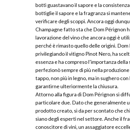
botti guastavano il sapore e la consistenz
bottiglie il sapore e la fragranza si manten
verificare degli scoppi. Ancora oggi dunque
Champagne fatto sta che Dom Pérignon ha av
lavorazione del vino che ancora oggi è uti
perché è rimasto quello delle origini. Dom 
privilegiando il vitigno Pinot Nero, ha scelt
essenza e ha compreso l’importanza della sp
perfezionò sempre di più nella produzione
tappo, non più in legno, ma in sughero con l
garantirne ulteriormente la chiusura.
Attorno alla figura di Dom Pérignon si diff
particolare due. Dato che generalmente un
prodotto creato, si da per scontato che chi 
siano degli esperti nel settore. Anche il 
conoscitore di vini, un assaggiatore eccell