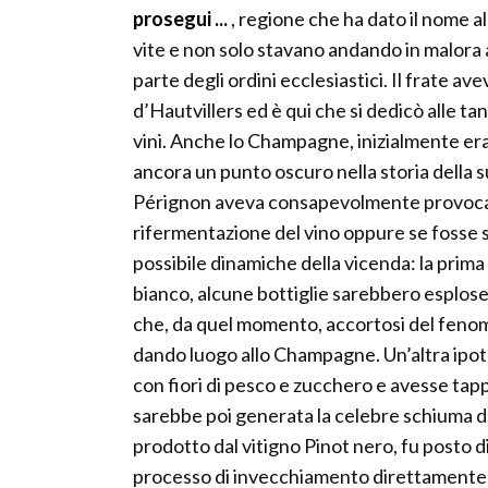
prosegui ...
, regione che ha dato il nome a
vite e non solo stavano andando in malora
parte degli ordini ecclesiastici. Il frate av
d’Hautvillers ed è qui che si dedicò alle 
vini. Anche lo Champagne, inizialmente er
ancora un punto oscuro nella storia della s
Pérignon aveva consapevolmente provocato 
rifermentazione del vino oppure se fosse 
possibile dinamiche della vicenda: la prima
bianco, alcune bottiglie sarebbero esplos
che, da quel momento, accortosi del feno
dando luogo allo Champagne. Un’altra ipot
con fiori di pesco e zucchero e avesse tap
sarebbe poi generata la celebre schiuma del 
prodotto dal vitigno Pinot nero, fu posto d
processo di invecchiamento direttamente ne