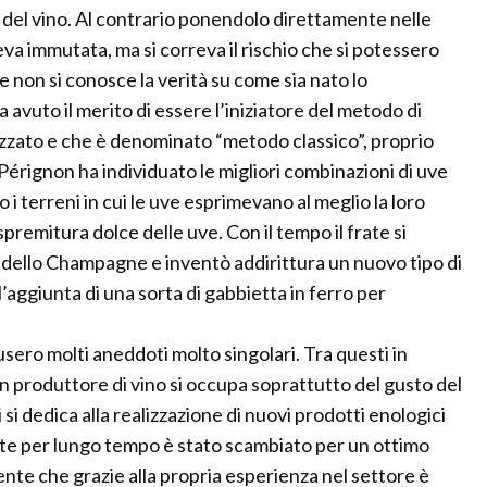
a del vino. Al contrario ponendolo direttamente nelle
eva immutata, ma si correva il rischio che si potessero
 non si conosce la verità su come sia nato lo
uto il merito di essere l’iniziatore del metodo di
lizzato e che è denominato “metodo classico”, proprio
Pérignon ha individuato le migliori combinazioni di uve
o i terreni in cui le uve esprimevano al meglio la loro
remitura dolce delle uve. Con il tempo il frate si
 dello Champagne e inventò addirittura un nuovo tipo di
’aggiunta di una sorta di gabbietta in ferro per
usero molti aneddoti molto singolari. Tra questi in
 produttore di vino si occupa soprattutto del gusto del
si dedica alla realizzazione di nuovi prodotti enologici
frate per lungo tempo è stato scambiato per un ottimo
ente che grazie alla propria esperienza nel settore è