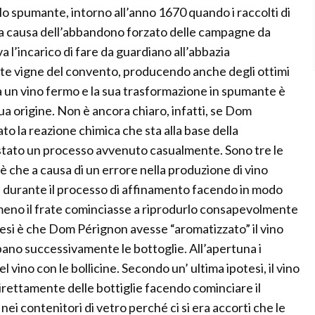
llo spumante, intorno all’anno 1670 quando i raccolti di
 a causa dell’abbandono forzato delle campagne da
eva l’incarico di fare da guardiano all’abbazia
tante vigne del convento, producendo anche degli ottimi
a un vino fermo e la sua trasformazione in spumante è
ua origine. Non è ancora chiaro, infatti, se Dom
la reazione chimica che sta alla base della
stato un processo avvenuto casualmente. Sono tre le
 è che a causa di un errore nella produzione di vino
e durante il processo di affinamento facendo in modo
meno il frate cominciasse a riprodurlo consapevolmente
esi è che Dom Pérignon avesse “aromatizzato” il vino
pano successivamente le bottoglie. All’apertuna i
vino con le bollicine. Secondo un’ ultima ipotesi, il vino
irettamente delle bottiglie facendo cominciare il
i contenitori di vetro perché ci si era accorti che le