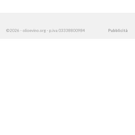
©2026 - olioevino.org - p.iva 03338800984
Pubblicità