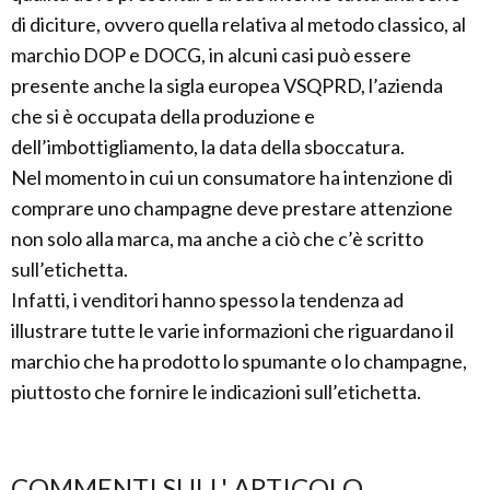
di diciture, ovvero quella relativa al metodo classico, al
marchio DOP e DOCG, in alcuni casi può essere
presente anche la sigla europea VSQPRD, l’azienda
che si è occupata della produzione e
dell’imbottigliamento, la data della sboccatura.
Nel momento in cui un consumatore ha intenzione di
comprare uno champagne deve prestare attenzione
non solo alla marca, ma anche a ciò che c’è scritto
sull’etichetta.
Infatti, i venditori hanno spesso la tendenza ad
illustrare tutte le varie informazioni che riguardano il
marchio che ha prodotto lo spumante o lo champagne,
piuttosto che fornire le indicazioni sull’etichetta.
COMMENTI SULL' ARTICOLO