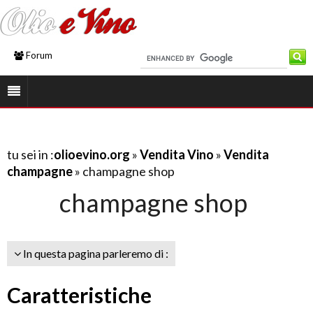
Forum
tu sei in :
olioevino.org
»
Vendita Vino
»
Vendita
champagne
» champagne shop
champagne shop
In questa pagina parleremo di :
Caratteristiche