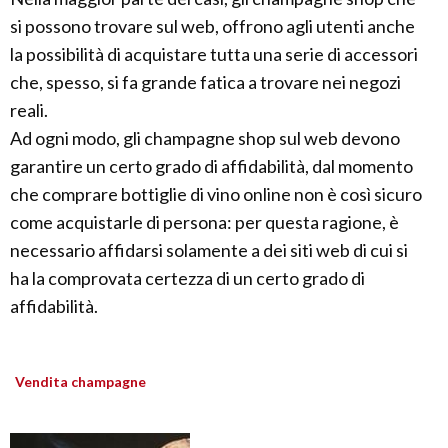
si possono trovare sul web, offrono agli utenti anche
la possibilità di acquistare tutta una serie di accessori
che, spesso, si fa grande fatica a trovare nei negozi
reali.
Ad ogni modo, gli champagne shop sul web devono
garantire un certo grado di affidabilità, dal momento
che comprare bottiglie di vino online non è così sicuro
come acquistarle di persona: per questa ragione, è
necessario affidarsi solamente a dei siti web di cui si
ha la comprovata certezza di un certo grado di
affidabilità.
Vendita champagne