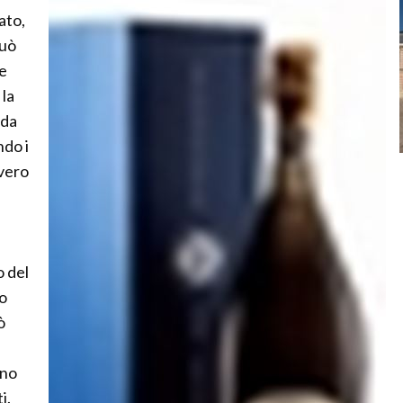
ato,
può
he
 la
 da
ndo i
vvero
o del
to
ò
ono
i.