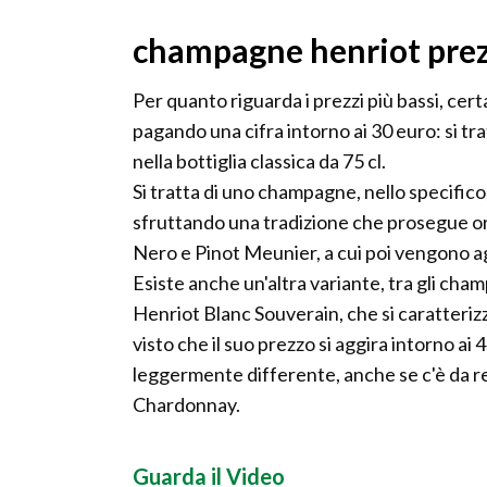
champagne henriot prezz
Per quanto riguarda i prezzi più bassi, c
pagando una cifra intorno ai 30 euro: si tr
nella bottiglia classica da 75 cl.
Si tratta di uno champagne, nello specifico
sfruttando una tradizione che prosegue or
Nero e Pinot Meunier, a cui poi vengono a
Esiste anche un'altra variante, tra gli cha
Henriot Blanc Souverain, che si caratteriz
visto che il suo prezzo si aggira intorno ai
leggermente differente, anche se c'è da r
Chardonnay.
Guarda il Video