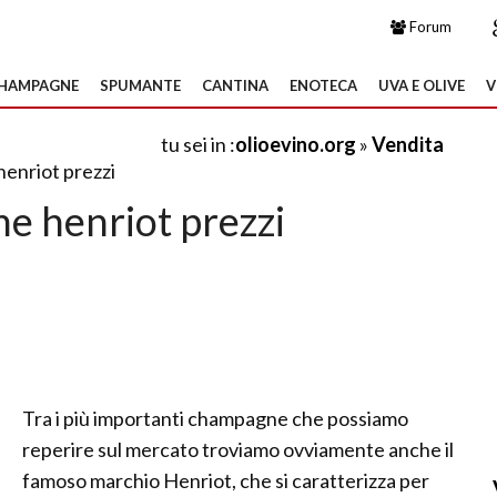
Forum
HAMPAGNE
SPUMANTE
CANTINA
ENOTECA
UVA E OLIVE
V
tu sei in :
olioevino.org
»
Vendita
enriot prezzi
 henriot prezzi
Tra i più importanti champagne che possiamo
reperire sul mercato troviamo ovviamente anche il
famoso marchio Henriot, che si caratterizza per