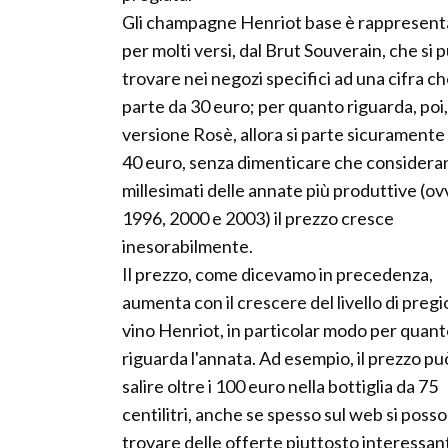
Gli champagne Henriot base è rappresent
per molti versi, dal Brut Souverain, che si 
trovare nei negozi specifici ad una cifra c
parte da 30 euro; per quanto riguarda, poi,
versione Rosè, allora si parte sicuramente
40 euro, senza dimenticare che considera
millesimati delle annate più produttive (o
1996, 2000 e 2003) il prezzo cresce
inesorabilmente.
Il prezzo, come dicevamo in precedenza,
aumenta con il crescere del livello di pregi
vino Henriot, in particolar modo per quan
riguarda l'annata. Ad esempio, il prezzo pu
salire oltre i 100 euro nella bottiglia da 75
centilitri, anche se spesso sul web si poss
trovare delle offerte piuttosto interessant