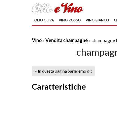
OLIO OLIVA
VINO ROSSO
VINO BIANCO
C
Vino
»
Vendita champagne
» champagne h
champagne
In questa pagina parleremo di :
Caratteristiche