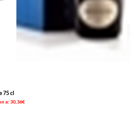
 75 cl
n a: 30,36€