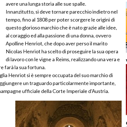
avere una lunga storia alle sue spalle.
Innanzitutto, si deve tornare parecchio indietro nel
tempo, fino al 1808 per poter scorgere le origini di
questo glorioso marchio che è nato grazie alle idee,
al coraggio ed alla passione di una donna, ovvero
Apolline Henriot, che dopo aver perso il marito
Nicolas Henriot ha scelto di proseguire la sua opera
di lavoro con le vigne a Reims, realizzando una vera e
e farà la sua fortuna.
iglia Henriot si è sempre occupata del suo marchio di
aggiungere un traguardo particolarmente importante,
ampagne ufficiale della Corte Imperiale d’Austria.