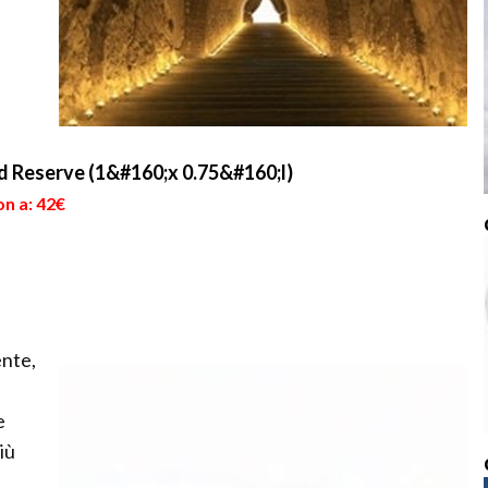
 Reserve (1&#160;x 0.75&#160;l)
on a: 42€
ente,
e
iù