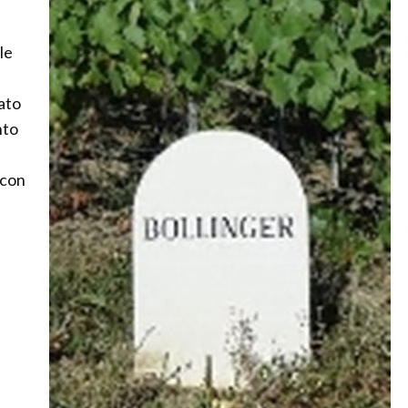
le
ato
nto
 con