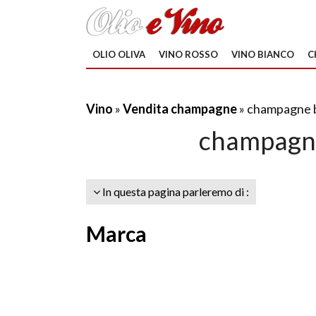
OLIO OLIVA
VINO ROSSO
VINO BIANCO
C
Vino
»
Vendita champagne
» champagne b
champagne
In questa pagina parleremo di :
Marca