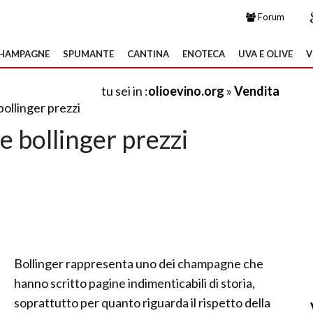
Forum
HAMPAGNE
SPUMANTE
CANTINA
ENOTECA
UVA E OLIVE
V
tu sei in :
olioevino.org
»
Vendita
ollinger prezzi
 bollinger prezzi
Bollinger rappresenta uno dei champagne che
hanno scritto pagine indimenticabili di storia,
soprattutto per quanto riguarda il rispetto della