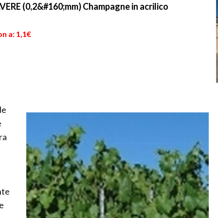
ERE (0,2&#160;mm) Champagne in acrilico
n a: 1,1€
le
è
ra
nte
he