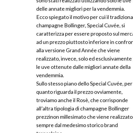
sono stati realizzati utilizzando solo le uve
delle annate migliori per la vendemmia.
Ecco spiegato il motivo per cui il tradiziona
champagne Bollinger, Special Cuvée, si
caratterizza per essere proposto sul merc
ad un prezzo piuttosto inferiore in confro
alla versione Grand Année che viene
realizzato, invece, solo ed esclusivamente
le uve ottenute dalle migliori annate della
vendemmia.
Sullo stesso piano dello Special Cuvée, per
quanto riguarda il prezzo ovviamente,
troviamo anche il Rosè, che corrisponde
all’altra tipologia di champagne Bollinger
prezzinon millesimato che viene realizzato
sempre dal medesimo storico brand