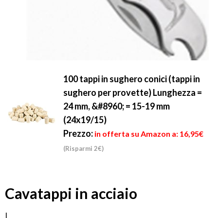
100 tappi in sughero conici (tappi in
sughero per provette) Lunghezza =
24 mm, &#8960; = 15-19 mm
(24x19/15)
Prezzo:
in offerta su Amazon a: 16,95€
(Risparmi 2€)
Cavatappi in acciaio
I